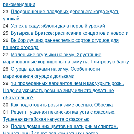
рекомендации
23.
Плодоношение плодовых деревьев: когда ждать
урожай
24.
Успех в саду: яблоня дала первый урожай
25.
Бутырка в Братске: расписание концертов и новости
26.
Выбор лучших раннеспелых сортов огурцов для
вашего огорода
27.
Маленькие огурчики на зиму. Хрустящие
маринованные корнишоны на зиму на 1 литровую банку
28.
Огурцы дольками на зиму. Особенности
маринования огурцов дольками
29.
10 проверенных вариантов чем и как укрыть розы.
Надо ли укрывать розы на зиму или это делать не
обязательно?
30.
Как подготовить розы к зиме осенью. Обрезка
31.
Рецепт тушеная пекинская капуста с фасолью.
Тушеная китайская капуста с фасолью
32.
Полив домашних цветов нашатырным спиртом.
Нашатырный спирт для комнатных цветов