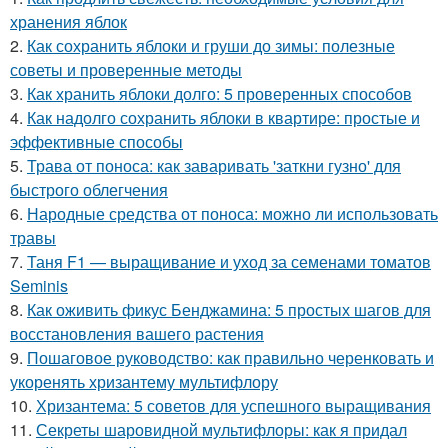
хранения яблок
2.
Как сохранить яблоки и груши до зимы: полезные
советы и проверенные методы
3.
Как хранить яблоки долго: 5 проверенных способов
4.
Как надолго сохранить яблоки в квартире: простые и
эффективные способы
5.
Трава от поноса: как заваривать 'заткни гузно' для
быстрого облегчения
6.
Народные средства от поноса: можно ли использовать
травы
7.
Таня F1 — выращивание и уход за семенами томатов
Seminis
8.
Как оживить фикус Бенджамина: 5 простых шагов для
восстановления вашего растения
9.
Пошаговое руководство: как правильно черенковать и
укоренять хризантему мультифлору
10.
Хризантема: 5 советов для успешного выращивания
11.
Секреты шаровидной мультифлоры: как я придал