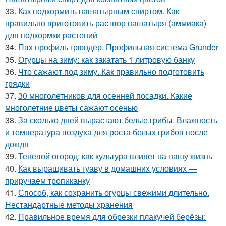
33.
Как подкормить нашатырным спиртом. Как
правильно приготовить раствор нашатыря (аммиака)
для подкормки растений
34.
Пвх профиль грюндер. Профильная система Grunder
35.
Огурцы на зиму: как закатать 1 литровую банку
36.
Что сажают под зиму. Как правильно подготовить
грядки
37.
30 многолетников для осенней посадки. Какие
многолетние цветы сажают осенью
38.
За сколько дней вырастают белые грибы. Влажность
и температура воздуха для роста белых грибов после
дождя
39.
Теневой огород: как культура влияет на нашу жизнь
40.
Как выращивать гуаву в домашних условиях —
приручаем тропиканку
41.
Способ, как сохранить огурцы свежими длительно.
Нестандартные методы хранения
42.
Правильное время для обрезки плакучей берёзы: