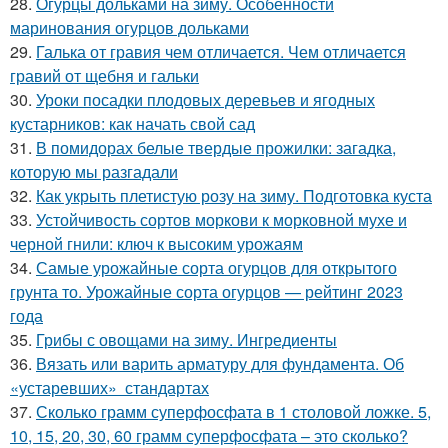
28.
Огурцы дольками на зиму. Особенности
маринования огурцов дольками
29.
Галька от гравия чем отличается. Чем отличается
гравий от щебня и гальки
30.
Уроки посадки плодовых деревьев и ягодных
кустарников: как начать свой сад
31.
В помидорах белые твердые прожилки: загадка,
которую мы разгадали
32.
Как укрыть плетистую розу на зиму. Подготовка куста
33.
Устойчивость сортов моркови к морковной мухе и
черной гнили: ключ к высоким урожаям
34.
Самые урожайные сорта огурцов для открытого
грунта то. Урожайные сорта огурцов — рейтинг 2023
года
35.
Грибы с овощами на зиму. Ингредиенты
36.
Вязать или варить арматуру для фундамента. Об
«устаревших» стандартах
37.
Сколько грамм суперфосфата в 1 столовой ложке. 5,
10, 15, 20, 30, 60 грамм суперфосфата – это сколько?