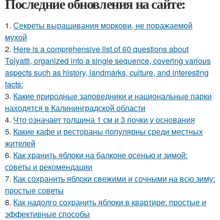
Последние обновления на сайте:
1.
Секреты выращивания моркови, не поражаемой
мухой
2.
Here is a comprehensive list of 60 questions about
Tolyatti, organized into a single sequence, covering various
aspects such as history, landmarks, culture, and interesting
facts:
3.
Какие природные заповедники и национальные парки
находятся в Калининградской области
4.
Что означает толщина 1 см и 3 почки у основания
5.
Какие кафе и рестораны популярны среди местных
жителей
6.
Как хранить яблоки на балконе осенью и зимой:
советы и рекомендации
7.
Как сохранить яблоки свежими и сочными на всю зиму:
простые советы
8.
Как надолго сохранить яблоки в квартире: простые и
эффективные способы