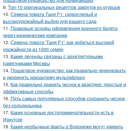
пошаговое руководство для начинающих
9.
Топ-10 оригинальных рецептов закруток из огурцов
10.
Семена томата Таня F1: скороспелый и
высокоурожайный выбор для вашего сада
11.
Правовые основы оформления военного билета
через юридические компании
12.
Семена томата 'Таня F1': как добиться высокой
урожайности из 1000 семян
13.
Какие легенды связаны с архитектурными
памятниками Москвы
14.
Пошаговое руководство: как правильно черенковать
и укоренять хризантему мультифлору
15.
Как правильно хранить чеснок в квартире: простые и
эффективные способы
16.
Пять самых популярных способов сохранить чеснок
без холодильника
17.
Какие основные достопримечательности есть в
Иркутске
18.
Какие необычные факты о Воронеже могут удивить