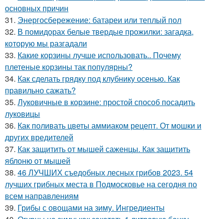
основных причин
31.
Энергосбережение: батареи или теплый пол
32.
В помидорах белые твердые прожилки: загадка,
которую мы разгадали
33.
Какие корзины лучше использовать.. Почему
плетеные корзины так популярны?
34.
Как сделать грядку под клубнику осенью. Как
правильно сажать?
35.
Луковичные в корзине: простой способ посадить
луковицы
36.
Как поливать цветы аммиаком рецепт. От мошки и
других вредителей
37.
Как защитить от мышей саженцы. Как защитить
яблоню от мышей
38.
46 ЛУЧШИХ съедобных лесных грибов 2023. 54
лучших грибных места в Подмосковье на сегодня по
всем направлениям
39.
Грибы с овощами на зиму. Ингредиенты