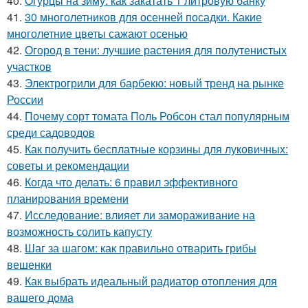
40.
Огурцы на зиму: как закатать 1 литровую банку
41.
30 многолетников для осенней посадки. Какие
многолетние цветы сажают осенью
42.
Огород в тени: лучшие растения для полутенистых
участков
43.
Электрогрили для барбекю: новый тренд на рынке
России
44.
Почему сорт томата Поль Робсон стал популярным
среди садоводов
45.
Как получить бесплатные корзины для луковичных:
советы и рекомендации
46.
Когда что делать: 6 правил эффективного
планирования времени
47.
Исследование: влияет ли замораживание на
возможность солить капусту
48.
Шаг за шагом: как правильно отварить грибы
вешенки
49.
Как выбрать идеальный радиатор отопления для
вашего дома