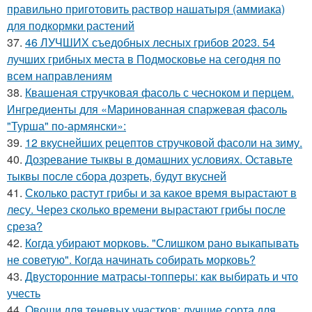
правильно приготовить раствор нашатыря (аммиака)
для подкормки растений
37.
46 ЛУЧШИХ съедобных лесных грибов 2023. 54
лучших грибных места в Подмосковье на сегодня по
всем направлениям
38.
Квашеная стручковая фасоль с чесноком и перцем.
Ингредиенты для «Маринованная спаржевая фасоль
"Турша" по-армянски»:
39.
12 вкуснейших рецептов стручковой фасоли на зиму.
40.
Дозревание тыквы в домашних условиях. Оставьте
тыквы после сбора дозреть, будут вкусней
41.
Сколько растут грибы и за какое время вырастают в
лесу. Через сколько времени вырастают грибы после
среза?
42.
Когда убирают морковь. "Слишком рано выкапывать
не советую". Когда начинать собирать морковь?
43.
Двусторонние матрасы-топперы: как выбирать и что
учесть
44.
Овощи для теневых участков: лучшие сорта для