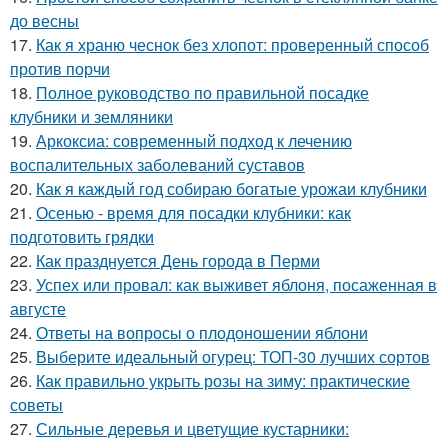
до весны
17.
Как я храню чеснок без хлопот: проверенный способ
против порчи
18.
Полное руководство по правильной посадке
клубники и земляники
19.
Аркоксиа: современный подход к лечению
воспалительных заболеваний суставов
20.
Как я каждый год собираю богатые урожаи клубники
21.
Осенью - время для посадки клубники: как
подготовить грядки
22.
Как празднуется День города в Перми
23.
Успех или провал: как выживет яблоня, посаженная в
августе
24.
Ответы на вопросы о плодоношении яблони
25.
Выберите идеальный огурец: ТОП-30 лучших сортов
26.
Как правильно укрыть розы на зиму: практические
советы
27.
Сильные деревья и цветущие кустарники: