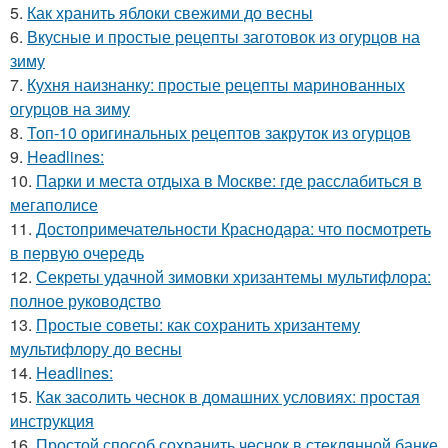
5.
Как хранить яблоки свежими до весны
6.
Вкусные и простые рецепты заготовок из огурцов на
зиму
7.
Кухня наизнанку: простые рецепты маринованных
огурцов на зиму
8.
Топ-10 оригинальных рецептов закруток из огурцов
9.
Headlines:
10.
Парки и места отдыха в Москве: где расслабиться в
мегаполисе
11.
Достопримечательности Краснодара: что посмотреть
в первую очередь
12.
Секреты удачной зимовки хризантемы мультифлора:
полное руководство
13.
Простые советы: как сохранить хризантему
мультифлору до весны
14.
Headlines:
15.
Как засолить чеснок в домашних условиях: простая
инструкция
16.
Простой способ сохранить чеснок в стеклянной банке