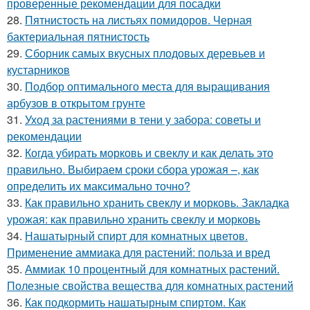
проверенные рекомендации для посадки
28.
Пятнистость на листьях помидоров. Черная
бактериальная пятнистость
29.
Сборник самых вкусных плодовых деревьев и
кустарников
30.
Подбор оптимального места для выращивания
арбузов в открытом грунте
31.
Уход за растениями в тени у забора: советы и
рекомендации
32.
Когда убирать морковь и свеклу и как делать это
правильно. Выбираем сроки сбора урожая –, как
определить их максимально точно?
33.
Как правильно хранить свеклу и морковь. Закладка
урожая: как правильно хранить свеклу и морковь
34.
Нашатырный спирт для комнатных цветов.
Применение аммиака для растений: польза и вред
35.
Аммиак 10 процентный для комнатных растений.
Полезные свойства вещества для комнатных растений
36.
Как подкормить нашатырным спиртом. Как