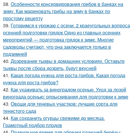
38.
Особенности консервирования грибов в банках на
зиму. Как мариновать грибы на зиму в банках по
простому рецепту
39.
Готовимся к урожаю с осени. 2 краеугольных вопроса
осенней подготовки грядок Одно из главных осенних
мероприятий — подготовка грядок к зиме. Многие
садоводы считают, что она заключается только в
подзимней
40.
Дозревание тыквы в домашних условиях. Оставьте
тыквы после сбора дозреть, будут вкусней
41.
Какая погода нужна для роста грибов. Какая погода
нужна для роста грибов?
42.
Как ухаживать за виноградом осенью. Уход за лозой
винограда осенью: опрыскивания для подготовки к зиме
43.
Овощи для теневых участков: лучшие сорта для
тенистого сада
44.
Как сохранить огурцы свежими до месяца.
Грамотный подбор плодов
45.
Правильное время для обрезки плакучей берёзы: