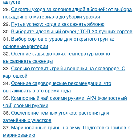
августе
28.
Секреты ухода за колоновидной яблоней: от выбора
посадочного материала до уборки урожая
29.
Путь к успеху: когда и как сажать яблоню
30.
Выберите идеальный огурец: ТОП-30 лучших сортов
31.
Выбор сортов огурцов для открытого грунта:
основные критерии
32.
Осенние сады: до каких температур можно
высаживать саженцы
33.
Сколько готовить грибы вешенки на сковороде. С
картошкой
34.
Осенние садоводческие рекомендации: что
высаживать в это время года
35.
Компостный чай своими руками. АКЧ (компостный
чай) своими руками
36.
Озеленение тёмных уголков: растения для
затенённых участков
37.
Маринованные грибы на зиму. Подготовка грибов к
маринованию