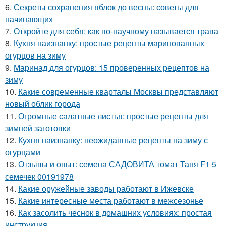
6.
Секреты сохранения яблок до весны: советы для
начинающих
7.
Откройте для себя: как по-научному называется трава
8.
Кухня наизнанку: простые рецепты маринованных
огурцов на зиму
9.
Маринад для огурцов: 15 проверенных рецептов на
зиму
10.
Какие современные кварталы Москвы представляют
новый облик города
11.
Огромные салатные листья: простые рецепты для
зимней заготовки
12.
Кухня наизнанку: неожиданные рецепты на зиму с
огурцами
13.
Отзывы и опыт: семена САДОВИТА томат Таня F1 5
семечек 00191978
14.
Какие оружейные заводы работают в Ижевске
15.
Какие интересные места работают в межсезонье
16.
Как засолить чеснок в домашних условиях: простая
инструкция