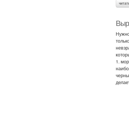
читат
Выр
Нужно
тольк
невзр
котор
1. мо
наибол
черны
делае