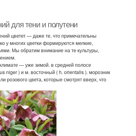
ий для тени и полутени
ний цветет — даже те, что примечательны
ко у многих цветки формируются мелкие,
ьями. Мы обратим внимание на те культуры,
тением.
 климате — уже зимой. в средней полосе
iger ) и м. восточный ( h. orientalis ). морозник
ли розового цвета, которые смотрят вверх, что