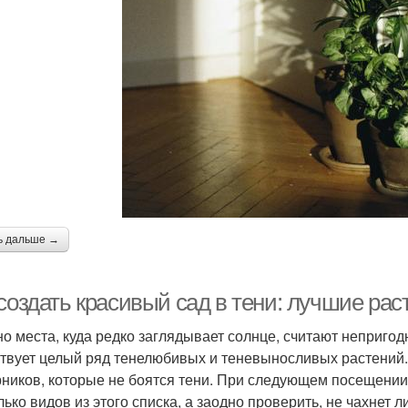
ь дальше →
создать красивый сад в тени: лучшие рас
о места, куда редко заглядывает солнце, считают непригодн
твует целый ряд тенелюбивых и теневыносливых растений.
рников, которые не боятся тени. При следующем посещении 
ько видов из этого списка, а заодно проверить, не чахнет л