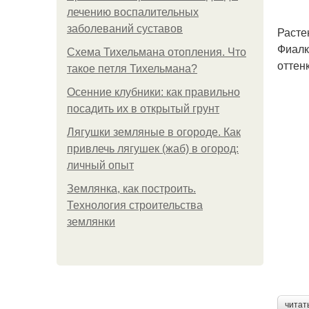
лечению воспалительных
заболеваний суставов
Расте
Фиалк
Схема Тихельмана отопления. Что
оттен
такое петля Тихельмана?
Осенние клубники: как правильно
посадить их в открытый грунт
Лягушки земляные в огороде. Как
привлечь лягушек (жаб) в огород:
личный опыт
Землянка, как построить.
Технология строительства
землянки
читат