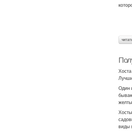
котор
читат
Полу
Хоста
Лучши
Один 
бываю
желты
Хосты
садов
виды (