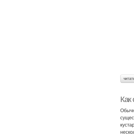
читат
Как 
Обычн
сущес
куста
нескол