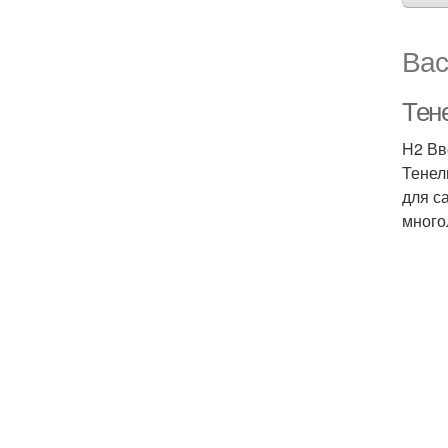
Вас
Тен
H2 Вв
Тенел
для с
много