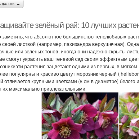
ь дальше →
ащивайте зелёный рай: 10 лучших растен
 заметить, что абсолютное большинство тенелюбивых расте
о своей листвой (например, пахизандра верхушечная). Одна
ачные или зеленых тонов, иногда они надежно скрыты лист
ые смогут украсить ваш теневой сад своим эффектным цве
розникиэти растения зацветают одними из первых, в мягком
ее популярны и красиво цветут морозник черный ( helleborus n
й отличается крупными цветками (8 см в диаметре) белого и
т их максимально привлекательными.