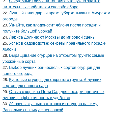
21.
Съедобные грибы на тополях: что нужно знать о
питательных свойствах и способе сбора
22.
Лунный календарь и время уборки тыквы в Амурском
огороде
23.
Узнайте, как плодоносит яблоня после посадки и
получите большой урожай
24.
Лариса Долина: от Москвы до мировой сцены
25.
Успех в садоводстве: секреты правильного посадки
яблони
26.
Выращивание огурцов на открытом грунте: самые
урожайные сорта
27.
Выбор лучших раннеспелых сортов огурцов для
вашего огорода
28.
Кустовые огурцы для открытого грунта: 6 лучших
сортов для вашего сада
29.
Отзыв о корзина Поли Сад для посадки цветочных
луковиц: эффективность и удобство
30.
20 очень вкусных заготовок из огурцов на зиму.
Рассольник на зиму с перловкой