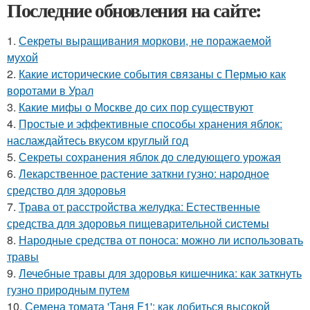
Последние обновления на сайте:
1.
Секреты выращивания моркови, не поражаемой
мухой
2.
Какие исторические события связаны с Пермью как
воротами в Урал
3.
Какие мифы о Москве до сих пор существуют
4.
Простые и эффективные способы хранения яблок:
наслаждайтесь вкусом круглый год
5.
Секреты сохранения яблок до следующего урожая
6.
Лекарственное растение заткни гузно: народное
средство для здоровья
7.
Трава от расстройства желудка: Естественные
средства для здоровья пищеварительной системы
8.
Народные средства от поноса: можно ли использовать
травы
9.
Лечебные травы для здоровья кишечника: как заткнуть
гузно природным путем
10.
Семена томата 'Таня F1': как добиться высокой