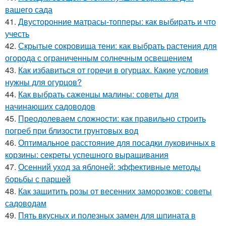
вашего сада
41.
Двусторонние матрасы-топперы: как выбирать и что
учесть
42.
Скрытые сокровища тени: как выбрать растения для
огорода с ограниченным солнечным освещением
43.
Как избавиться от горечи в огурцах. Какие условия
нужны для огурцов?
44.
Как выбрать саженцы малины: советы для
начинающих садоводов
45.
Преодолеваем сложности: как правильно строить
погреб при близости грунтовых вод
46.
Оптимальное расстояние для посадки луковичных в
корзины: секреты успешного выращивания
47.
Осенний уход за яблоней: эффективные методы
борьбы с паршей
48.
Как защитить розы от весенних заморозков: советы
садоводам
49.
Пять вкусных и полезных замен для шпината в