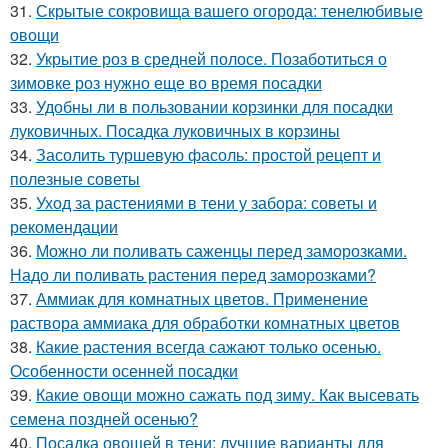
31.
Скрытые сокровища вашего огорода: тенелюбивые
овощи
32.
Укрытие роз в средней полосе. Позаботиться о
зимовке роз нужно еще во время посадки
33.
Удобны ли в пользовании корзинки для посадки
луковичных. Посадка луковичных в корзины
34.
Засолить туршевую фасоль: простой рецепт и
полезные советы
35.
Уход за растениями в тени у забора: советы и
рекомендации
36.
Можно ли поливать саженцы перед заморозками.
Надо ли поливать растения перед заморозками?
37.
Аммиак для комнатных цветов. Применение
раствора аммиака для обработки комнатных цветов
38.
Какие растения всегда сажают только осенью.
Особенности осенней посадки
39.
Какие овощи можно сажать под зиму. Как высевать
семена поздней осенью?
40.
Посадка овощей в тени: лучшие варианты для