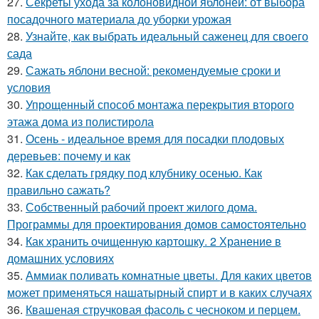
27.
Секреты ухода за колоновидной яблоней: от выбора
посадочного материала до уборки урожая
28.
Узнайте, как выбрать идеальный саженец для своего
сада
29.
Сажать яблони весной: рекомендуемые сроки и
условия
30.
Упрощенный способ монтажа перекрытия второго
этажа дома из полистирола
31.
Осень - идеальное время для посадки плодовых
деревьев: почему и как
32.
Как сделать грядку под клубнику осенью. Как
правильно сажать?
33.
Собственный рабочий проект жилого дома.
Программы для проектирования домов самостоятельно
34.
Как хранить очищенную картошку. 2 Хранение в
домашних условиях
35.
Аммиак поливать комнатные цветы. Для каких цветов
может применяться нашатырный спирт и в каких случаях
36.
Квашеная стручковая фасоль с чесноком и перцем.