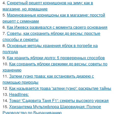
4.
Секретный рецепт корнишонов на зиму: как в
магазине, но домашние
5.
Маринованные корнишоны как в магазине: простой
рецепт с семенами
6.
Как Ижевск развивался с момента своего основания
7.
Советы, как сохранить яблоки до весны: простые
способы и секреты
8.
Основные методы хранения яблок в погребе на
полгода
9.
Как хранить яблоки долго: 5 проверенных способов
10.
Как сохранить яблоки свежими до весны: советы по
хранению
11.
Заткни гузно трава: как остановить диарею с
помощью природы
12.
Как называется трава 'заткни гузно': раскрытие тайны
13.
Headlines:
14.
Томат 'Садовита Таня F1': секреты высокого урожая
15.
Хризантема Мультифлора Шаровидная: Полное
Руководство по Выращиванию