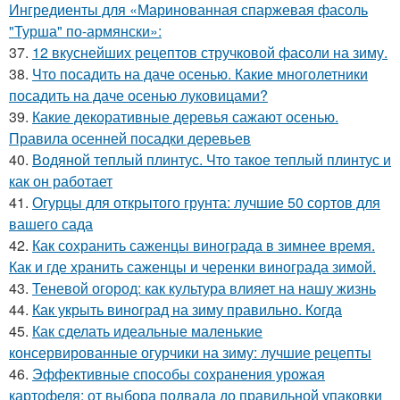
Ингредиенты для «Маринованная спаржевая фасоль
"Турша" по-армянски»:
37.
12 вкуснейших рецептов стручковой фасоли на зиму.
38.
Что посадить на даче осенью. Какие многолетники
посадить на даче осенью луковицами?
39.
Какие декоративные деревья сажают осенью.
Правила осенней посадки деревьев
40.
Водяной теплый плинтус. Что такое теплый плинтус и
как он работает
41.
Огурцы для открытого грунта: лучшие 50 сортов для
вашего сада
42.
Как сохранить саженцы винограда в зимнее время.
Как и где хранить саженцы и черенки винограда зимой.
43.
Теневой огород: как культура влияет на нашу жизнь
44.
Как укрыть виноград на зиму правильно. Когда
45.
Как сделать идеальные маленькие
консервированные огурчики на зиму: лучшие рецепты
46.
Эффективные способы сохранения урожая
картофеля: от выбора подвала до правильной упаковки