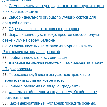
28.
Самоопыляемые огурцы для открытого грунта: сорта
и их характеристики
29.
Выбор идеального огурца: 15 лучших сортов для
средней полосы
30.
Обрезка на кольцо: основы и принципы
31.
Выращивание лука в воде: простой способ получить
свежий лук на своем балконе
32.
20 очень вкусных заготовок из огурцов на зиму.
Рассольник на зиму с перловкой
33.
Грибы в лесу: где и как они растут
34.
Жареная пекинская капуста с шампиньонами. Салат
«Пир королевы»
35.
Пересадка клубники в августе: как правильно
переместить кусты на новое место
36.
Грибы с овощами на зиму. Ингредиенты
37.
Фасоль в собственном соку на зиму. Особенности
приготовления
38.
Какой декоративный кустарник посадить осенью.