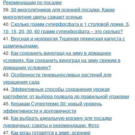
Рекомендации по посадке
39.
30 многолетников для осенней посадки. Какие
многолетние цветы сажают осенью
40.
Сколько грамм суперфосфата в 1 столовой ложке. 5,
10, 15, 20, 30, 60 грамм суперфосфата – это сколько?
41.
Вкусная и недорогая Тушеная пекинская капуста с
шампиньонами.
42.
Как сохранить виноград на зиму в домашних
условиях. Как сохранить виноград на зиму свежим в
домашних условиях?
43.
Особенности теневыносливых растений для
украшения сада
44.
Эффективные способы сохранения урожая
картофеля: от выбора подвала до правильной упаковки
45.
Керакам Супертермо 30: новый уровень
эффективности и долговечности
46.
Как выбрать идеальную корзину для посадки
луковичных: советы и рекомендации. Фото
47.
Как розы готовятся к зиме: осенние