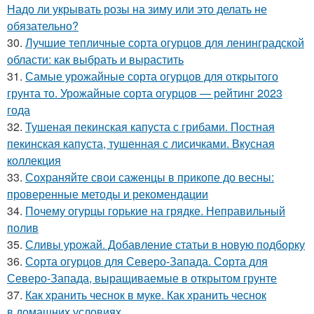
Надо ли укрывать розы на зиму или это делать не
обязательно?
30.
Лучшие тепличные сорта огурцов для ленинградской
области: как выбрать и вырастить
31.
Самые урожайные сорта огурцов для открытого
грунта то. Урожайные сорта огурцов — рейтинг 2023
года
32.
Тушеная пекинская капуста с грибами. Постная
пекинская капуста, тушенная с лисичками. Вкусная
коллекция
33.
Сохраняйте свои саженцы в прикопе до весны:
проверенные методы и рекомендации
34.
Почему огурцы горькие на грядке. Неправильный
полив
35.
Сливы урожай. Добавление статьи в новую подборку
36.
Сорта огурцов для Северо-Запада. Сорта для
Северо-Запада, выращиваемые в открытом грунте
37.
Как хранить чеснок в муке. Как хранить чеснок
в домашних условиях