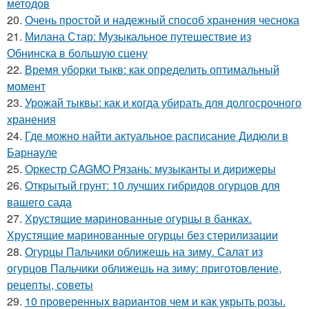
методов
20.
Очень простой и надежный способ хранения чеснока
21.
Милана Стар: Музыкальное путешествие из
Обнинска в большую сцену
22.
Время уборки тыкв: как определить оптимальный
момент
23.
Урожай тыквы: как и когда убирать для долгосрочного
хранения
24.
Где можно найти актуальное расписание Дидюли в
Барнауле
25.
Оркестр CAGMO Рязань: музыканты и дирижеры
26.
Открытый грунт: 10 лучших гибридов огурцов для
вашего сада
27.
Хрустящие маринованные огурцы в банках.
Хрустящие маринованные огурцы без стерилизации
28.
Огурцы Пальчики оближешь на зиму. Салат из
огурцов Пальчики оближешь на зиму: приготовление,
рецепты, советы
29.
10 проверенных вариантов чем и как укрыть розы.