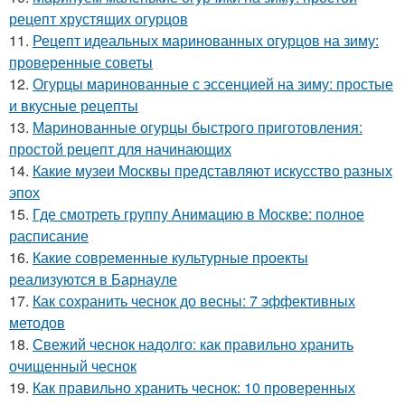
рецепт хрустящих огурцов
11.
Рецепт идеальных маринованных огурцов на зиму:
проверенные советы
12.
Огурцы маринованные с эссенцией на зиму: простые
и вкусные рецепты
13.
Маринованные огурцы быстрого приготовления:
простой рецепт для начинающих
14.
Какие музеи Москвы представляют искусство разных
эпох
15.
Где смотреть группу Анимацию в Москве: полное
расписание
16.
Какие современные культурные проекты
реализуются в Барнауле
17.
Как сохранить чеснок до весны: 7 эффективных
методов
18.
Свежий чеснок надолго: как правильно хранить
очищенный чеснок
19.
Как правильно хранить чеснок: 10 проверенных