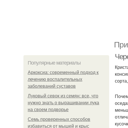
При
Чер
Популярные материалы
Крист
Аркоксиа: современный подход к
конси
лечению воспалительных
сорта,
заболеваний суставов
Почем
Луковый севок из семян: все, что
оседа
нужно знать о выращивании лука
меньш
на своем подворье
отлич
Семь проверенных способов
кусочк
избавиться от мышей и крыс