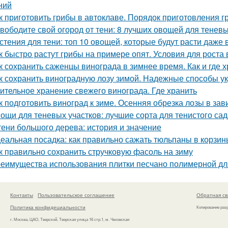
ний
к приготовить грибы в автоклаве. Порядок приготовления 
вободите свой огород от тени: 8 лучших овощей для теневы
стения для тени: топ 10 овощей, которые будут расти даже 
к быстро растут грибы на примере опят. Условия для роста в
к сохранить саженцы винограда в зимнее время. Как и где 
к сохранить виноградную лозу зимой. Надежные способы у
ительное хранение свежего винограда. Где хранить
к подготовить виноград к зиме. Осенняя обрезка лозы в за
ощи для теневых участков: лучшие сорта для тенистого сад
тени большого дерева: история и значение
еальная посадка: как правильно сажать тюльпаны в корзин
к правильно сохранить стручковую фасоль на зиму
еимущества использования плитки песчано полимерной дл
Контакты
Пользовательское соглашение
Обратная св
Политика конфидециальности
Копирование раз
г. Москва, ЦАО, Тверской, Тверская улица 16 стр.1, м. Чеховская