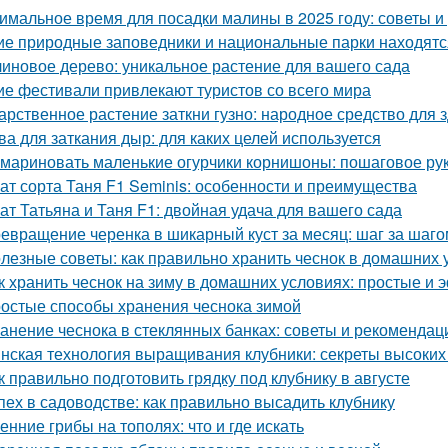
имальное время для посадки малины в 2025 году: советы 
ие природные заповедники и национальные парки находятс
иновое дерево: уникальное растение для вашего сада
ие фестивали привлекают туристов со всего мира
арственное растение заткни гузно: народное средство для 
ва для заткания дыр: для каких целей используется
 мариновать маленькие огурчики корнишоны: пошаговое р
ат сорта Таня F1 Seminis: особенности и преимущества
ат Татьяна и Таня F1: двойная удача для вашего сада
евращение черенка в шикарный куст за месяц: шаг за шаго
лезные советы: как правильно хранить чеснок в домашних 
к хранить чеснок на зиму в домашних условиях: простые и
остые способы хранения чеснока зимой
анение чеснока в стеклянных банках: советы и рекомендац
нская технология выращивания клубники: секреты высоких 
к правильно подготовить грядку под клубнику в августе
пех в садоводстве: как правильно высадить клубнику
енние грибы на тополях: что и где искать