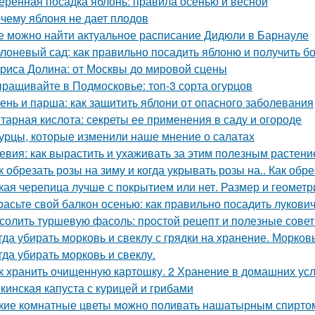
еренная посадка яблонь: правила осенью и весной
чему яблоня не дает плодов
е можно найти актуальное расписание Дидюли в Барнауле
лоневый сад: как правильно посадить яблоню и получить 
риса Долина: от Москвы до мировой сцены
ращивайте в Подмосковье: топ-3 сорта огурцов
ень и парша: как защитить яблони от опасного заболевания
тарная кислота: секреты ее применения в саду и огороде
урцы, которые изменили наше мнение о салатах
евия: как вырастить и ухаживать за этим полезным растен
к обрезать розы на зиму и когда укрывать розы на.. Как обр
кая черепица лучше с покрытием или нет. Размер и геометр
расьте свой балкон осенью: как правильно посадить лукови
солить туршевую фасоль: простой рецепт и полезные сове
гда убирать морковь и свеклу с грядки на хранение. Морков
гда убирать морковь и свеклу.
к хранить очищенную картошку. 2 Хранение в домашних ус
кинская капуста с курицей и грибами
кие комнатные цветы можно поливать нашатырным спиртом