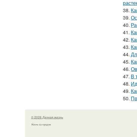
расте
38.
Ка
39.
Ос
40.
Ра
41.
Ка
42.
Ка
43.
Ка
44.
Дл
45.
Ка
46.
Ов
47.
В 
48.
Ид
49.
Ка
50.
Пр
© 2026 Дачная жизнь
Жизнь за городом