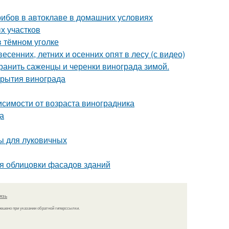
грибов в автоклаве в домашних условиях
х участков
в тёмном уголке
есенних, летних и осенних опят в лесу (с видео)
хранить саженцы и черенки винограда зимой.
крытия винограда
висимости от возраста виноградника
а
ы для луковичных
я облицовки фасадов зданий
язь
решено при указании обратной гиперссылки.