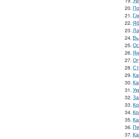
19.
Ув
20.
По
21.
Гд
22.
Яб
23.
Ла
24.
Вы
25.
Ос
26.
Ян
27.
Ог
28.
Ст
29.
Ка
30.
Ка
31.
Ук
32.
За
33.
Ко
34.
Ко
35.
Ка
36.
Пе
37.
Ка