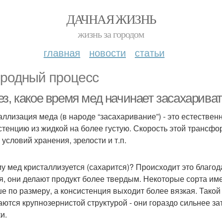
ДАЧНАЯ ЖИЗНЬ
жизнь за городом
главная
новости
статьи
родный процесс
ез, какое время мед начинает засахарива
аллизация меда (в народе “засахаривание”) - это естествен
стенцию из жидкой на более густую. Скорость этой трансфо
 условий хранения, зрелости и т.п.
у мед кристаллизуется (сахарится)? Происходит это благо
я, они делают продукт более твердым. Некоторые сорта им
е по размеру, а консистенция выходит более вязкая. Тако
аются крупнозернистой структурой - они гораздо сильнее з
и.