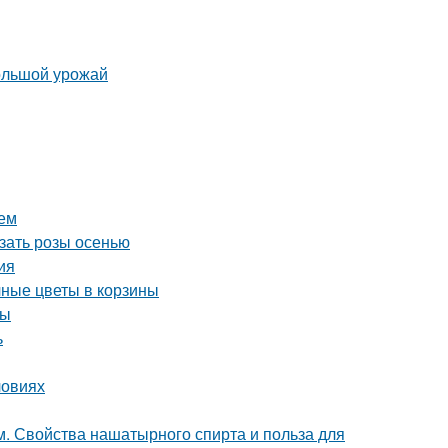
большой урожай
ием
езать розы осенью
ия
чные цветы в корзины
ты
ь
ловиях
. Свойства нашатырного спирта и польза для