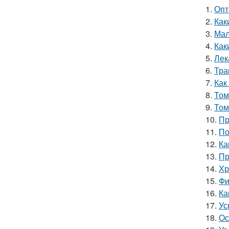
1.
Опт
2.
Как
3.
Мал
4.
Как
5.
Лек
6.
Тра
7.
Как
8.
Том
9.
Том
10.
Пр
11.
По
12.
Ка
13.
Пр
14.
Хр
15.
Фи
16.
Ка
17.
Ус
18.
Ос