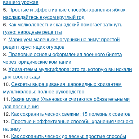
вашего урожая
5.
Простые и эффективные способы хранения яблок:
наслаждайтесь вкусом круглый год
6.
Как мелколепестник канадский помогает заткнуть
гузно: народные рецепты
7.
Маринуем маленькие огурчики на зиму: простой
рецепт хрустящих огурцов
8.
Правовые основы оформления военного билета
через юридические компании
9.
Хризантемы мультифлора: это та, которую вы искали
для своего сада
10.
Секреты выращивания шаровидных хризантем
мультифлоры: полное руководство
11.
Какие музеи Ульяновска считаются обязательными
для посещения
12.
Как сохранить чеснок свежим: 15 полезных советов
13.
Простые и эффективные способы хранения чеснока
на зиму
14.
Как сохранить чеснок до весны: простые способы