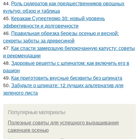
44.
Роль сидератов как предшественников овощных
культур: обзор и таблица
45.
Керакам Супертермо 30: новый уровень
эффективности и долговечности
46.
Правильная обрезка березы осенью и весной:
секреты заботы за древесиной
47.
Как спасти замерзшую белокочанную капусту: советы
и рекомендации
48.
Здоровые рецепты с шпинатом: как включить его в
рацион
49.
Как приготовить вкусные бисквиты без шпината
50.
Забудьте о шпинате: 12 лучших альтернатив для
зеленого листа
Популярные материалы
Полезные советы для успешного выращивания
саженцев осенью