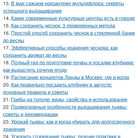
13.
В мае сажаем хризантему мультифлора: секреты
успешного выращивания
14.
Какие современные культурные центры есть в городе
15.
Как сохранить чеснок: 3 проверенных метода
16.
Простой способ сохранить чеснок в стеклянной банке
до весны
17.
Эффективные способы хранения чеснока: как
сохранить аромат до весны
18.
Полный гид по подготовке почвы и посадке клубники:
как вырастить сочную ягоду
19.
Расписание концертов Линды в Москве: где и когда
20.
Как правильно посадить клубнику в августе:
основные правила и советы
21.
Грибы на тополе: виды, свойства и использование
22.
Подмосковные особенности выращивания тыквы:
советы и рекомендации
23.
Урожай тыквы: как и когда убирать для долгосрочного
хранения
24.
Ускорить созревание тыквы: лучшие практики и