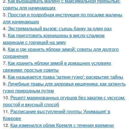
2.
Как выращивать малину с максимальной прибылью:
советы для начинающих
3.
Простая и подробная инструкция по посадке малины
для начинающих
4.
Экстремальный вызов: съешь банку за один раз
5.
Как приготовить корнишоны в кисло-сладком
маринаде с горчицей на зиму
6.
Как и где хранить яблоки зимой: советы для долгого
сохранения
7.
Как хранить яблоки зимой в домашних условиях
свежими: простые советы
8.
Как называется трава 'заткни гузно': раскрытие тайны
9.
Лечебные травы для здоровья кишечника: как заткнуть
гузно природным путем
10.
Рецепт маринованных огурцов без закатки с уксусом:
простой и вкусный способ
11.
Расписание выступлений группы 'Анимация' в
Коврове
12.
Как изменился облик Кремля с течения времени