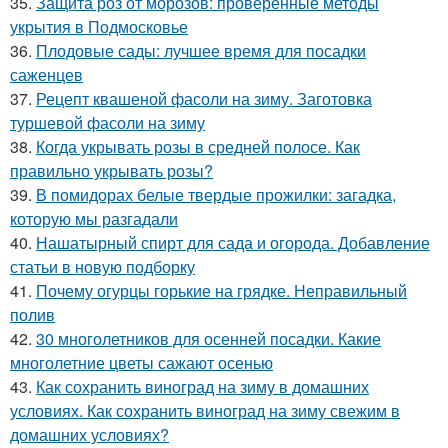
35.
Защита роз от морозов: проверенные методы
укрытия в Подмосковье
36.
Плодовые сады: лучшее время для посадки
саженцев
37.
Рецепт квашеной фасоли на зиму. Заготовка
туршевой фасоли на зиму
38.
Когда укрывать розы в средней полосе. Как
правильно укрывать розы?
39.
В помидорах белые твердые прожилки: загадка,
которую мы разгадали
40.
Нашатырный спирт для сада и огорода. Добавление
статьи в новую подборку
41.
Почему огурцы горькие на грядке. Неправильный
полив
42.
30 многолетников для осенней посадки. Какие
многолетние цветы сажают осенью
43.
Как сохранить виноград на зиму в домашних
условиях. Как сохранить виноград на зиму свежим в
домашних условиях?