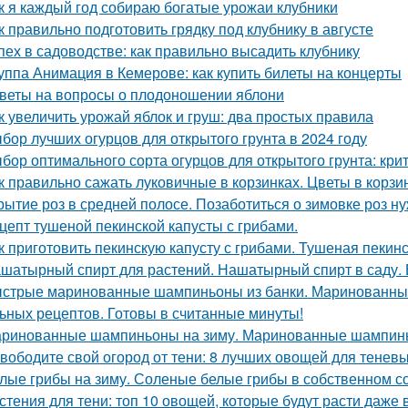
к я каждый год собираю богатые урожаи клубники
к правильно подготовить грядку под клубнику в августе
пех в садоводстве: как правильно высадить клубнику
уппа Анимация в Кемерове: как купить билеты на концерты
веты на вопросы о плодоношении яблони
к увеличить урожай яблок и груш: два простых правила
бор лучших огурцов для открытого грунта в 2024 году
бор оптимального сорта огурцов для открытого грунта: кр
к правильно сажать луковичные в корзинках. Цветы в корзи
рытие роз в средней полосе. Позаботиться о зимовке роз н
цепт тушеной пекинской капусты с грибами.
к приготовить пекинскую капусту с грибами. Тушеная пекинс
шатырный спирт для растений. Нашатырный спирт в саду. 
стрые маринованные шампиньоны из банки. Маринованные
ьных рецептов. Готовы в считанные минуты!
ринованные шампиньоны на зиму. Маринованные шампинь
вободите свой огород от тени: 8 лучших овощей для теневы
лые грибы на зиму. Соленые белые грибы в собственном с
стения для тени: топ 10 овощей, которые будут расти даже 