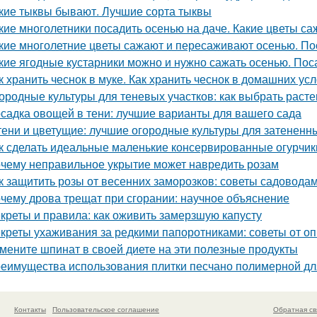
кие тыквы бывают. Лучшие сорта тыквы
кие многолетники посадить осенью на даче. Какие цветы са
кие многолетние цветы сажают и пересаживают осенью. По
кие ягодные кустарники можно и нужно сажать осенью. Пос
к хранить чеснок в муке. Как хранить чеснок в домашних ус
ородные культуры для теневых участков: как выбрать расте
садка овощей в тени: лучшие варианты для вашего сада
тени и цветущие: лучшие огородные культуры для затененн
к сделать идеальные маленькие консервированные огурчик
чему неправильное укрытие может навредить розам
к защитить розы от весенних заморозков: советы садовода
чему дрова трещат при сгорании: научное объяснение
креты и правила: как оживить замерзшую капусту
креты ухаживания за редкими папоротниками: советы от о
мените шпинат в своей диете на эти полезные продукты
еимущества использования плитки песчано полимерной дл
Контакты
Пользовательское соглашение
Обратная св