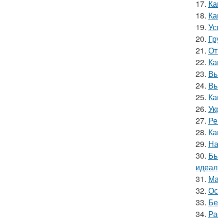
17.
Ка
18.
Ка
19.
Ус
20.
Гр
21.
От
22.
Ка
23.
Вы
24.
Вы
25.
Ка
26.
Ук
27.
Ре
28.
Ка
29.
На
30.
Бы
идеал
31.
Ма
32.
Ос
33.
Бе
34.
Ра