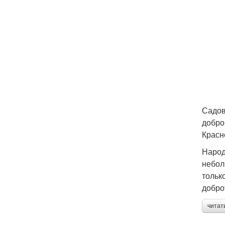
Садов
добро
Красн
Народ
небол
тольк
добро
читат