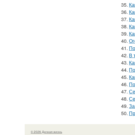
35.
Ка
36.
Ка
37.
Ка
38.
Ка
39.
Ка
40.
Ог
41.
По
42.
В 
43.
Ка
44.
По
45.
Ка
46.
По
47.
Се
48.
Се
49.
За
50.
Пр
© 2026 Дачная жизнь