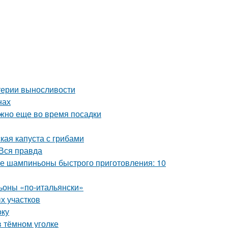
итерии выносливости
нах
ужно еще во время посадки
кая капуста с грибами
Вся правда
 шампиньоны быстрого приготовления: 10
оны «по-итальянски»
х участков
оку
в тёмном уголке