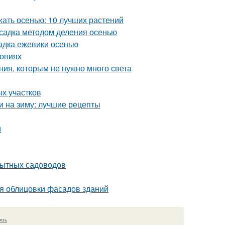
жать осенью: 10 лучших растений
садка методом деления осенью
адка ежевики осенью
ловиях
ния, которым не нужно много света
ых участков
и на зиму: лучшие рецепты
м
пытных садоводов
я облицовки фасадов зданий
язь