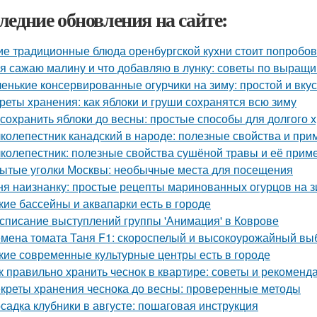
ледние обновления на сайте:
ие традиционные блюда оренбургской кухни стоит попробов
 я сажаю малину и что добавляю в лунку: советы по выращ
енькие консервированные огурчики на зиму: простой и вку
реты хранения: как яблоки и груши сохранятся всю зиму
 сохранить яблоки до весны: простые способы для долгого 
колепестник канадский в народе: полезные свойства и пр
колепестник: полезные свойства сушёной травы и её прим
ытые уголки Москвы: необычные места для посещения
ня наизнанку: простые рецепты маринованных огурцов на 
кие бассейны и аквапарки есть в городе
списание выступлений группы 'Анимация' в Коврове
мена томата Таня F1: скороспелый и высокоурожайный вы
кие современные культурные центры есть в городе
к правильно хранить чеснок в квартире: советы и рекоменд
креты хранения чеснока до весны: проверенные методы
садка клубники в августе: пошаговая инструкция