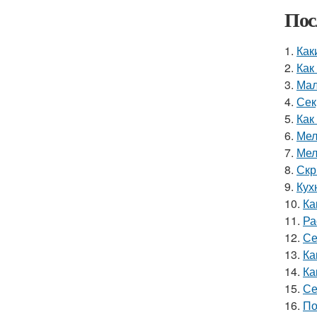
Пос
1.
Как
2.
Как
3.
Мал
4.
Сек
5.
Как
6.
Мел
7.
Мел
8.
Скр
9.
Кух
10.
Ка
11.
Ра
12.
Се
13.
Ка
14.
Ка
15.
Се
16.
По