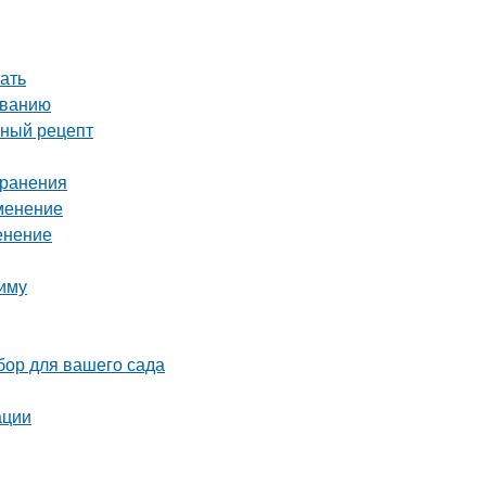
ать
иванию
сный рецепт
хранения
именение
енение
зиму
бор для вашего сада
ации