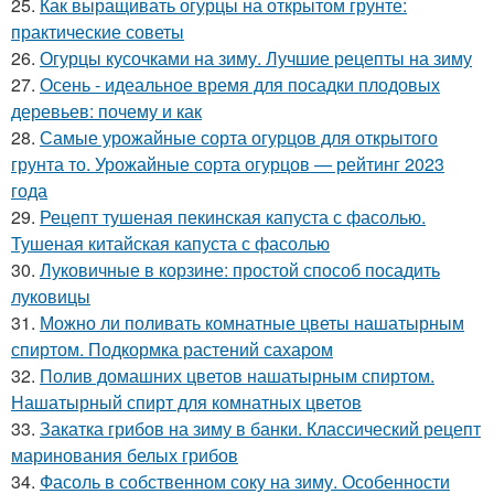
25.
Как выращивать огурцы на открытом грунте:
практические советы
26.
Огурцы кусочками на зиму. Лучшие рецепты на зиму
27.
Осень - идеальное время для посадки плодовых
деревьев: почему и как
28.
Самые урожайные сорта огурцов для открытого
грунта то. Урожайные сорта огурцов — рейтинг 2023
года
29.
Рецепт тушеная пекинская капуста с фасолью.
Тушеная китайская капуста с фасолью
30.
Луковичные в корзине: простой способ посадить
луковицы
31.
Можно ли поливать комнатные цветы нашатырным
спиртом. Подкормка растений сахаром
32.
Полив домашних цветов нашатырным спиртом.
Нашатырный спирт для комнатных цветов
33.
Закатка грибов на зиму в банки. Классический рецепт
маринования белых грибов
34.
Фасоль в собственном соку на зиму. Особенности