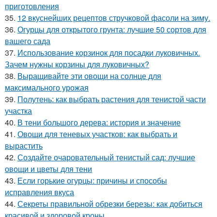
приготовления
35.
12 вкуснейших рецептов стручковой фасоли на зиму.
36.
Огурцы для открытого грунта: лучшие 50 сортов для
вашего сада
37.
Использование корзинок для посадки луковичных.
Зачем нужны корзины для луковичных?
38.
Выращивайте эти овощи на солнце для
максимального урожая
39.
Полутень: как выбрать растения для тенистой части
участка
40.
В тени большого дерева: история и значение
41.
Овощи для теневых участков: как выбрать и
вырастить
42.
Создайте очаровательный тенистый сад: лучшие
овощи и цветы для тени
43.
Если горькие огурцы: причины и способы
исправления вкуса
44.
Секреты правильной обрезки березы: как добиться
красивой и здоровой кроны