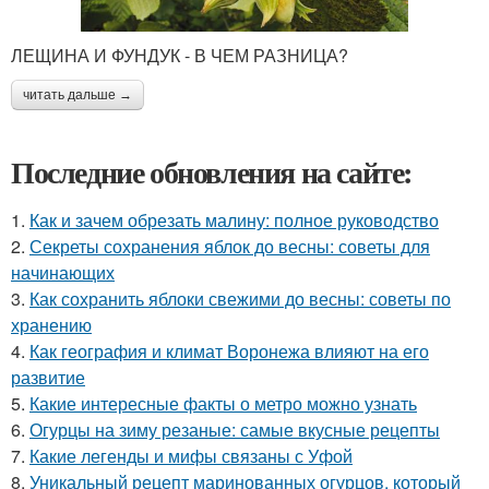
ЛЕЩИНА И ФУНДУК - В ЧЕМ РАЗНИЦА?
читать дальше →
Последние обновления на сайте:
1.
Как и зачем обрезать малину: полное руководство
2.
Секреты сохранения яблок до весны: советы для
начинающих
3.
Как сохранить яблоки свежими до весны: советы по
хранению
4.
Как география и климат Воронежа влияют на его
развитие
5.
Какие интересные факты о метро можно узнать
6.
Огурцы на зиму резаные: самые вкусные рецепты
7.
Какие легенды и мифы связаны с Уфой
8.
Уникальный рецепт маринованных огурцов, который