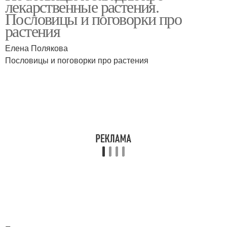
лекарственные растения.
растения
травянистые растения
Пословицы и поговорки про
растения
Елена Полякова
Растения для детей
Пословицы и поговорки про растения