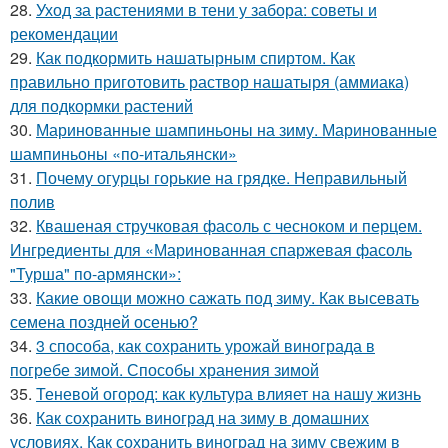
28.
Уход за растениями в тени у забора: советы и
рекомендации
29.
Как подкормить нашатырным спиртом. Как
правильно приготовить раствор нашатыря (аммиака)
для подкормки растений
30.
Маринованные шампиньоны на зиму. Маринованные
шампиньоны «по-итальянски»
31.
Почему огурцы горькие на грядке. Неправильный
полив
32.
Квашеная стручковая фасоль с чесноком и перцем.
Ингредиенты для «Маринованная спаржевая фасоль
"Турша" по-армянски»:
33.
Какие овощи можно сажать под зиму. Как высевать
семена поздней осенью?
34.
3 способа, как сохранить урожай винограда в
погребе зимой. Способы хранения зимой
35.
Теневой огород: как культура влияет на нашу жизнь
36.
Как сохранить виноград на зиму в домашних
условиях. Как сохранить виноград на зиму свежим в