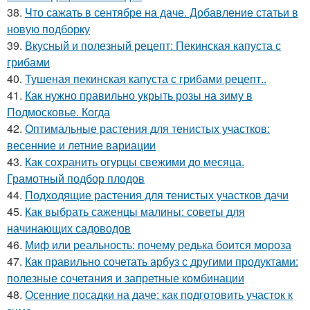
38.
Что сажать в сентябре на даче. Добавление статьи в
новую подборку
39.
Вкусный и полезный рецепт: Пекинская капуста с
грибами
40.
Тушеная пекинская капуста с грибами рецепт..
41.
Как нужно правильно укрыть розы на зиму в
Подмосковье. Когда
42.
Оптимальные растения для тенистых участков:
весенние и летние вариации
43.
Как сохранить огурцы свежими до месяца.
Грамотный подбор плодов
44.
Подходящие растения для тенистых участков дачи
45.
Как выбрать саженцы малины: советы для
начинающих садоводов
46.
Миф или реальность: почему редька боится мороза
47.
Как правильно сочетать арбуз с другими продуктами:
полезные сочетания и запретные комбинации
48.
Осенние посадки на даче: как подготовить участок к