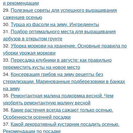
и рекомендации
29.
Полезные советы для успешного выращивания
саженцев осенью
30.
Турша из фасоли на зиму. Ингредиенты
31.
Подбор оптимального места для выращивания
арбузов в открытом грунте
32.
Уборка моркови на хранение. Основные правила по
уборки урожая моркови
33.
Пересадка клубники в августе: как правильно
переместить кусты на новое место
34.
Консервация грибов на зиму рецепты без
стерилизации. Маринованные подберезовики в банках
на зиму
35.
Ремонтантная малина подкормка весной. Чем
удобрять ремонтантную малину весной
36.
Какие растения всегда сажают только осенью.
Особенности осенней посадки
37.
Какой декоративный кустарник посадить осенью.
Рекомендации по посадке