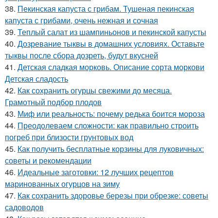
38.
Пекинская капуста с грибам. Тушеная пекинская
капуста с грибами, очень нежная и сочная
39.
Теплый салат из шампиньонов и пекинской капусты
40.
Дозревание тыквы в домашних условиях. Оставьте
тыквы после сбора дозреть, будут вкусней
41.
Детская сладкая морковь. Описание сорта моркови
Детская сладость
42.
Как сохранить огурцы свежими до месяца.
Грамотный подбор плодов
43.
Миф или реальность: почему редька боится мороза
44.
Преодолеваем сложности: как правильно строить
погреб при близости грунтовых вод
45.
Как получить бесплатные корзины для луковичных:
советы и рекомендации
46.
Идеальные заготовки: 12 лучших рецептов
маринованных огурцов на зиму
47.
Как сохранить здоровье березы при обрезке: советы
садоводов