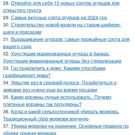
28.
Откройте для себя 15 новых сортов огурцов для
открытого грунта
29.
Самые вкусные сорта огурцов на 2024 год
30.
Строительство новой кровли на старом шифере:
шаги и подсказки
31.
Выращивание огурцов: самые урожайные сорта для
вашего сада
32.
Хрустящие маринованные огурцы в банках.
Хрустящие маринованные огурцы без стерилизации
33.
Газ подключить к дому. Какими способами
газифицируют дома?
34.
Укрытие роз в средней полосе. Позаботиться о
зимовке роз нужно еще во время посадки
35.
Какие корзины лучше использовать.. Почему
плетеные корзины так популярны?
36.
Когда и какой сельхозтехникой убирать морковь.
Традиционный сбор моркови вручную
37.
Уборка моркови на хранение. Основные правила по
уборки урожая моркови