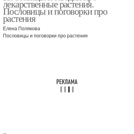
лекарственные растения.
растения
Пословицы и поговорки про
растения
Загадки про
Елена Полякова
травянистые растения
Пословицы и поговорки про растения