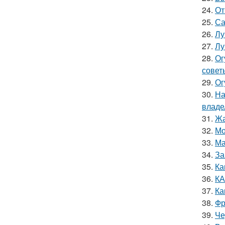
24.
От
25.
Са
26.
Лу
27.
Лу
28.
Ог
совет
29.
Ог
30.
На
владе
31.
Жа
32.
Мо
33.
Ма
34.
За
35.
Ка
36.
КА
37.
Ка
38.
Фр
39.
Че