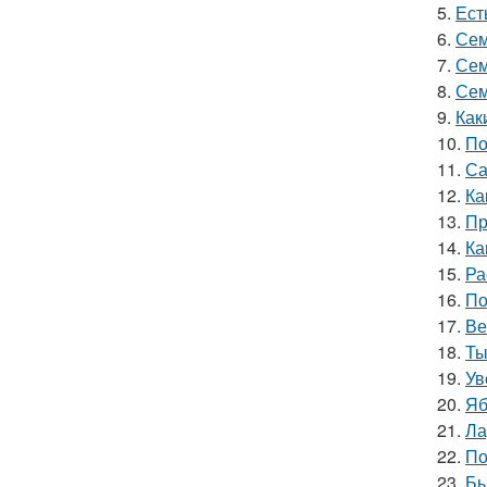
5.
Ест
6.
Сем
7.
Сем
8.
Сем
9.
Как
10.
По
11.
Са
12.
Ка
13.
Пр
14.
Ка
15.
Ра
16.
По
17.
Ве
18.
Ты
19.
Ув
20.
Яб
21.
Ла
22.
По
23.
Бы