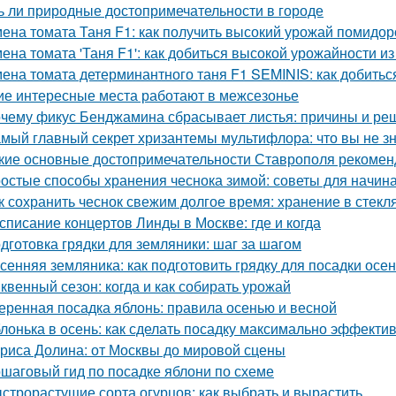
ь ли природные достопримечательности в городе
ена томата Таня F1: как получить высокий урожай помидор
ена томата 'Таня F1': как добиться высокой урожайности и
ена томата детерминантного таня F1 SEMINIS: как добитьс
ие интересные места работают в межсезонье
чему фикус Бенджамина сбрасывает листья: причины и ре
мый главный секрет хризантемы мультифлора: что вы не зн
кие основные достопримечательности Ставрополя рекоменд
остые способы хранения чеснока зимой: советы для начи
к сохранить чеснок свежим долгое время: хранение в стекл
списание концертов Линды в Москве: где и когда
дготовка грядки для земляники: шаг за шагом
сенняя земляника: как подготовить грядку для посадки осе
квенный сезон: когда и как собирать урожай
еренная посадка яблонь: правила осенью и весной
лонька в осень: как сделать посадку максимально эффекти
риса Долина: от Москвы до мировой сцены
шаговый гид по посадке яблони по схеме
строрастущие сорта огурцов: как выбрать и вырастить