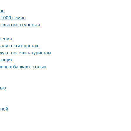
ов
з 1000 семян
я высокого урожая
шения
али о этих цветах
уют посетить туристам
нающих
янных банках с солью
нью
вной