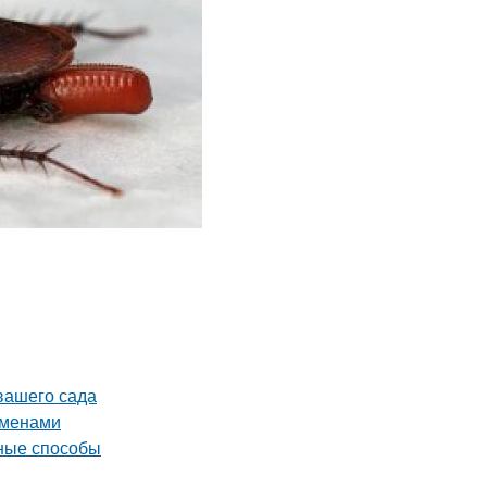
 вашего сада
еменами
вные способы