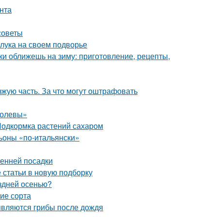
унта
советы
 лука на своем подворье
ки оближешь на зиму: приготовление, рецепты,
зжую часть. За что могут оштрафовать
ролевы»
Подкормка растений сахаром
оны «по-итальянски»
сенней посадки
статьи в новую подборку
оздней осенью?
ие сорта
являются грибы после дождя