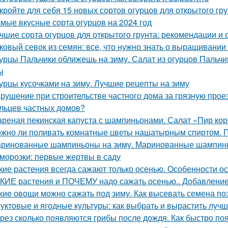
кройте для себя 15 новых сортов огурцов для открытого гр
мые вкусные сорта огурцов на 2024 год
чшие сорта огурцов для открытого грунта: рекомендации и 
ковый севок из семян: все, что нужно знать о выращивании
урцы Пальчики оближешь на зиму. Салат из огурцов Пальчи
ы
урцы кусочками на зиму. Лучшие рецепты на зиму
рушение при строительстве частного дома за грязную прое
льцев частных домов?
реная пекинская капуста с шампиньонами. Салат «Пир ко
жно ли поливать комнатные цветы нашатырным спиртом. 
ринованные шампиньоны на зиму. Маринованные шампинь
морозки: первые жертвы в саду
кие растения всегда сажают только осенью. Особенности о
КИЕ растения и ПОЧЕМУ надо сажать осенью.. Добавление 
кие овощи можно сажать под зиму. Как высевать семена п
уктовые и ягодные культуры: как выбрать и вырастить лучш
рез сколько появляются грибы после дождя. Как быстро по