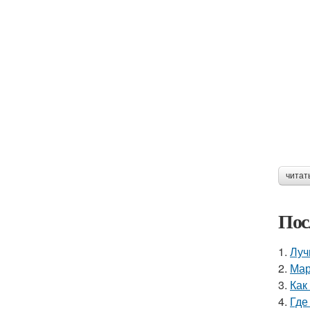
читат
Пос
1.
Луч
2.
Мар
3.
Как
4.
Где