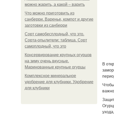
можно жарить, а какой – варить
Что можно приготовить из
санберри. Варенье, компот и другие
заготовки из санберри
Сорт самобесплодный, что это.
Сорта-опылители: таблица. Сорт
самоплодный, что это
Консервирование крупных огурцов
на зиму очень вкусные.
В отк
Маринованные крупные огурцы
замор
перио
Комплексное минеральное
удобрение для клубники. Удобрение
Чтобы
для клубники
важно
Защит
Огурц
ухода