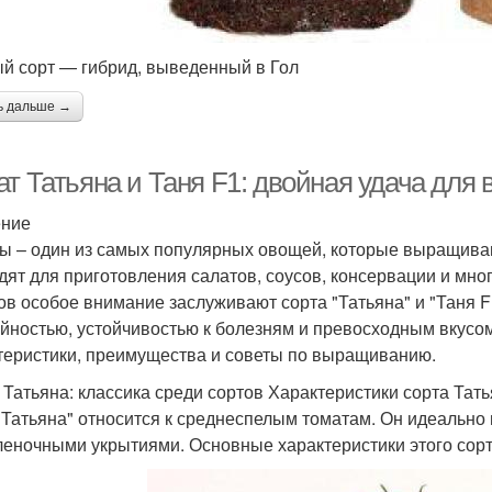
й сорт — гибрид, выведенный в Гол
ь дальше →
т Татьяна и Таня F1: двойная удача для 
ение
ы – один из самых популярных овощей, которые выращива
дят для приготовления салатов, соусов, консервации и мно
ов особое внимание заслуживают сорта "Татьяна" и "Таня F
йностью, устойчивостью к болезням и превосходным вкусом
теристики, преимущества и советы по выращиванию.
 Татьяна: классика среди сортов Характеристики сорта Тат
"Татьяна" относится к среднеспелым томатам. Он идеально
леночными укрытиями. Основные характеристики этого сорт