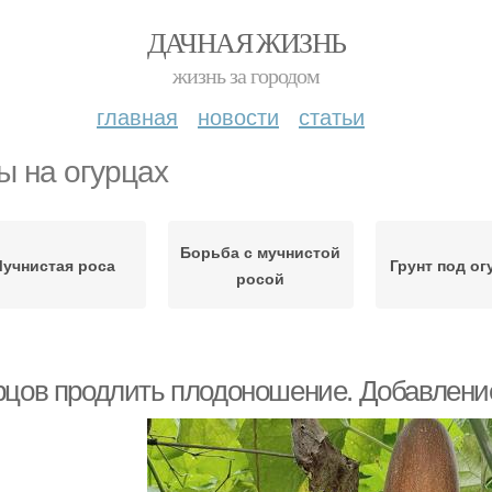
ДАЧНАЯ ЖИЗНЬ
жизнь за городом
главная
новости
статьи
ы на огурцах
Борьба с мучнистой
учнистая роса
Грунт под о
росой
рцов продлить плодоношение. Добавление