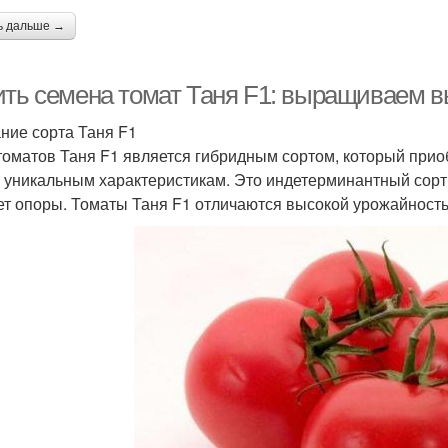
ь дальше →
ить семена томат Таня F1: выращиваем 
ние сорта Таня F1
томатов Таня F1 является гибридным сортом, который прио
 уникальным характеристикам. Это индетерминантный сорт,
ет опоры. Томаты Таня F1 отличаются высокой урожайность