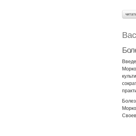
читат
Вас
Бол
Введ
Морко
культ
сокра
практ
Болез
Морко
Своев