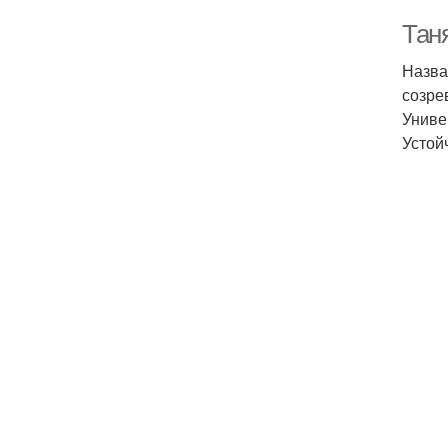
Тан
Назва
созре
Униве
Устой