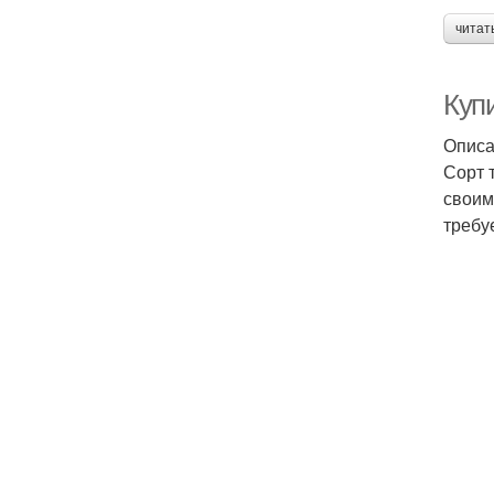
читат
Куп
Описа
Сорт 
своим
требу