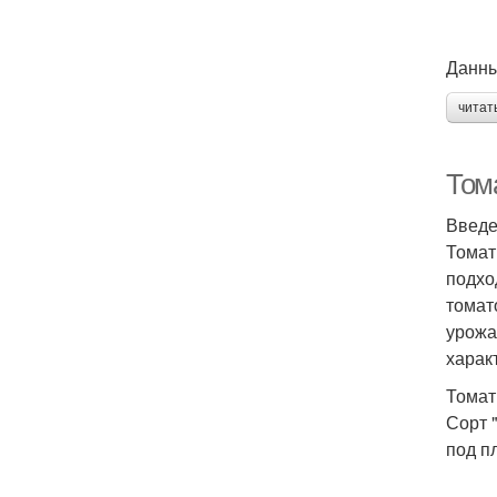
Данны
читат
Тома
Введ
Томат
подхо
томат
урожа
харак
Томат
Сорт 
под п