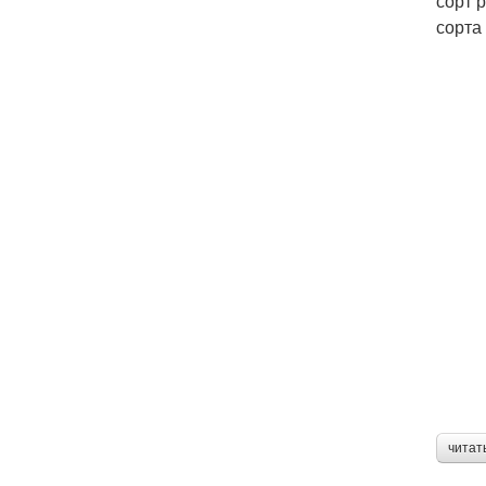
сорт 
сорта
читат