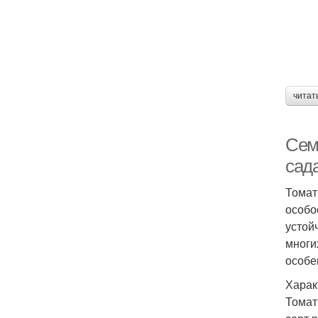
читат
Сем
сад
Томат
особо
устой
многи
особе
Харак
Томат