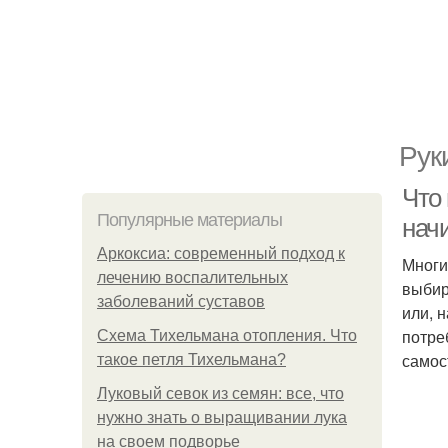
Рук
Что
Популярные материалы
нач
Аркоксиа: современный подход к
Многи
лечению воспалительных
выбир
заболеваний суставов
или, 
потре
Схема Тихельмана отопления. Что
самос
такое петля Тихельмана?
Луковый севок из семян: все, что
нужно знать о выращивании лука
на своем подворье