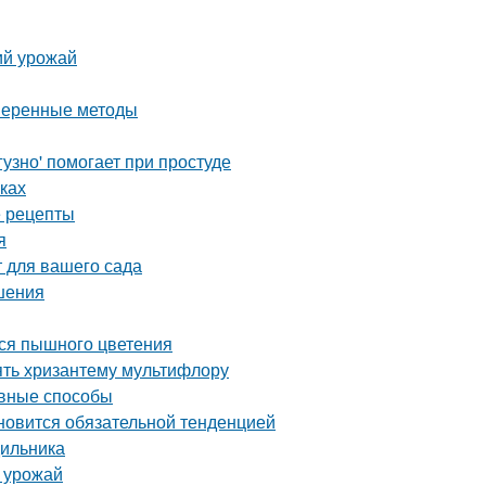
ий урожай
оверенные методы
узно' помогает при простуде
ках
е рецепты
я
 для вашего сада
шения
ься пышного цветения
ять хризантему мультифлору
ивные способы
ановится обязательной тенденцией
дильника
ь урожай