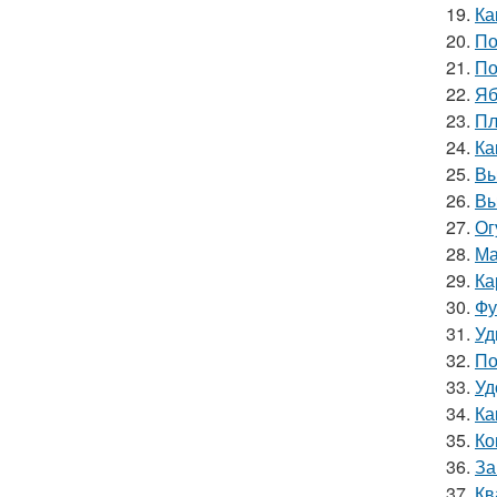
19.
Ка
20.
По
21.
По
22.
Яб
23.
Пл
24.
Ка
25.
Вы
26.
Вы
27.
Ог
28.
Ма
29.
Ка
30.
Фу
31.
Уд
32.
По
33.
Уд
34.
Ка
35.
Ко
36.
За
37.
Кв