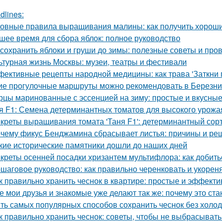
dlines:
овные правила выращивания малины: как получить хорош
шее время для сбора яблок: полное руководство
 сохранить яблоки и груши до зимы: полезные советы и пр
ьтурная жизнь Москвы: музеи, театры и фестивали
ективные рецепты народной медицины: как трава 'Заткни г
ие прогулочные маршруты можно рекомендовать в Березни
рцы маринованные с эссенцией на зиму: простые и вкусны
я F1: Семена детерминантных томатов для высокого урожа
креты выращивания томата 'Таня F1': детерминантный сорт
чему фикус Бенджамина сбрасывает листья: причины и ре
кие исторические памятники дошли до наших дней
креты осенней посадки хризантем мультифлора: как добит
шаговое руководство: как правильно черенковать и укорен
к правильно хранить чеснок в квартире: простые и эффект
е мои друзья и знакомые уже делают так же: почему это ст
ть самых популярных способов сохранить чеснок без холо
к правильно хранить чеснок: советы, чтобы не выбрасыват