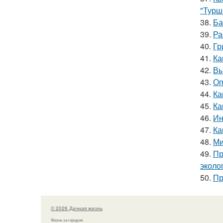
"Турш
38.
Ба
39.
Ра
40.
Гр
41.
Ка
42.
Вы
43.
Оп
44.
Ка
45.
Ка
46.
Ин
47.
Ка
48.
Ми
49.
Пр
эколо
50.
Пр
© 2026 Дачная жизнь
Жизнь за городом