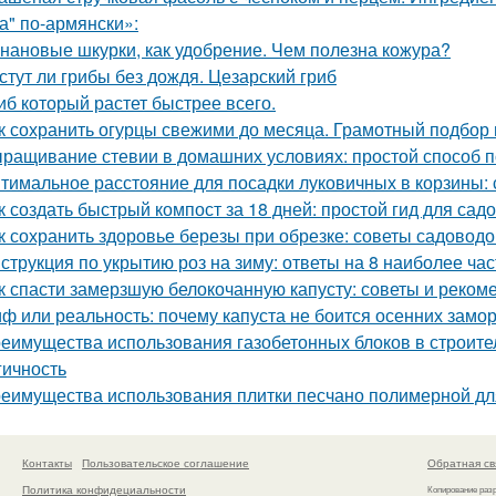
а" по-армянски»:
нановые шкурки, как удобрение. Чем полезна кожура?
стут ли грибы без дождя. Цезарский гриб
иб который растет быстрее всего.
к сохранить огурцы свежими до месяца. Грамотный подбор
ращивание стевии в домашних условиях: простой способ п
тимальное расстояние для посадки луковичных в корзины
к создать быстрый компост за 18 дней: простой гид для сад
к сохранить здоровье березы при обрезке: советы садоводо
струкция по укрытию роз на зиму: ответы на 8 наиболее ч
к спасти замерзшую белокочанную капусту: советы и реком
ф или реальность: почему капуста не боится осенних замо
еимущества использования газобетонных блоков в строите
гичность
еимущества использования плитки песчано полимерной дл
Контакты
Пользовательское соглашение
Обратная св
Политика конфидециальности
Копирование раз