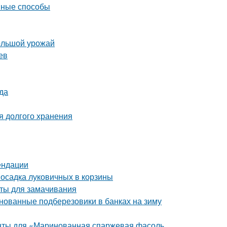
ивные способы
большой урожай
ев
да
я долгого хранения
ендации
Посадка луковичных в корзины
аты для замачивания
нованные подберезовики в банках на зиму
енты для «Маринованная спаржевая фасоль