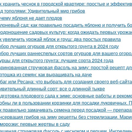
к хранить чеснок в городской квартире: простые и эффект
д тополями: Удивительный мир грибов
чему яблоня не дает плодов
лоневый сад: как правильно посадить яблоню и получить 
одоношение садовых культур: когда ожидать первых урожа
к увеличить урожай яблок и груш: два простых правила
бор лучших огурцов для открытого грунта в 2024 году
бор лучших раннеспелых сортов огурцов для вашего огоро
урцы для открытого грунта: лучшие сорта 2024 года
ринованная стручковая фасоль на зиму: простой рецепт дл
ртошка из семян: как выращивать на даче
баг или Ресана: что выбрать для создания своего веб-сайта
ивительный длинный сорт: все о длинной тыкве
дготовка плодового сада к зиме: основные работы и реком
обны ли в пользовании корзинки для посадки луковичных. 
к правильно замачивать семена перед посадкой — препар
нсервация грибов на зиму рецепты без стерилизации. Мари
морозки: первые жертвы в саду
ашеная стручковая фасоль с чесноком и перцем. Ингреди