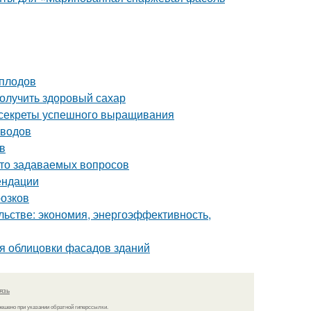
 плодов
олучить здоровый сахар
: секреты успешного выращивания
оводов
в
асто задаваемых вопросов
ендации
розков
льстве: экономия, энергоэффективность,
я облицовки фасадов зданий
язь
решено при указании обратной гиперссылки.