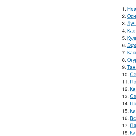
1.
Hea
2.
Осн
3.
Луч
4.
Как
5.
Кул
6.
Эфф
7.
Как
8.
Огу
9.
Тан
10.
Се
11.
По
12.
Ка
13.
Се
14.
По
15.
Ка
16.
Вс
17.
Пя
18.
Ка