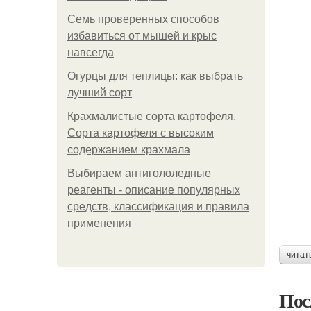
Семь проверенных способов
избавиться от мышей и крыс
навсегда
Огурцы для теплицы: как выбрать
лучший сорт
Крахмалистые сорта картофеля.
Сорта картофеля с высоким
содержанием крахмала
Выбираем антигололедные
реагенты - описание популярных
средств, классификация и правила
применения
читат
Пос