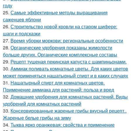
году
25.
Самые эффективные методы выращивания
саженцев яблони
26.
Строительство новой кровли на старом шифере:
шаги и подсказки
27.
Время уборки моркови: региональные особенности
28.
Органические удобрения показаны жимолости
больше других. Органические комплексные составы
29.
Рецепт тушеная пекинская капуста с шампиньонами.
30.
Аммиак поливать комнатные цветы. Для каких цветов
может применяться нашатырный спирт и в каких случаях
31.
Нашатырный спирт для комнатных цветов.
Применение аммиака для растений: польза и вред
32.
Домашние удобрения для комнатных растений. Виды
удобрений для комнатных растений
33.
Консервированные жареные грибы вкусный рецепт..
Жареные белые грибы на зиму
34.
Тыква ярко оранжевая: свойства и применение