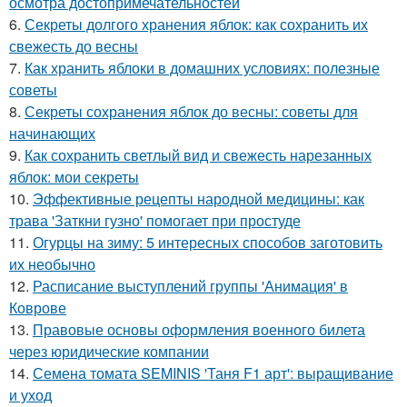
осмотра достопримечательностей
6.
Секреты долгого хранения яблок: как сохранить их
свежесть до весны
7.
Как хранить яблоки в домашних условиях: полезные
советы
8.
Секреты сохранения яблок до весны: советы для
начинающих
9.
Как сохранить светлый вид и свежесть нарезанных
яблок: мои секреты
10.
Эффективные рецепты народной медицины: как
трава 'Заткни гузно' помогает при простуде
11.
Огурцы на зиму: 5 интересных способов заготовить
их необычно
12.
Расписание выступлений группы 'Анимация' в
Коврове
13.
Правовые основы оформления военного билета
через юридические компании
14.
Семена томата SEMINIS 'Таня F1 арт': выращивание
и уход