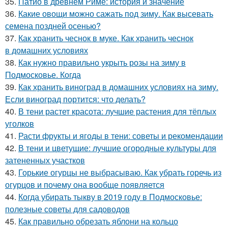
35.
Патио в древнем Риме: история и значение
36.
Какие овощи можно сажать под зиму. Как высевать
семена поздней осенью?
37.
Как хранить чеснок в муке. Как хранить чеснок
в домашних условиях
38.
Как нужно правильно укрыть розы на зиму в
Подмосковье. Когда
39.
Как хранить виноград в домашних условиях на зиму.
Если виноград портится: что делать?
40.
В тени растет красота: лучшие растения для тёплых
уголков
41.
Расти фрукты и ягоды в тени: советы и рекомендации
42.
В тени и цветущие: лучшие огородные культуры для
затененных участков
43.
Горькие огурцы не выбрасываю. Как убрать горечь из
огурцов и почему она вообще появляется
44.
Когда убирать тыкву в 2019 году в Подмосковье:
полезные советы для садоводов
45.
Как правильно обрезать яблони на кольцо