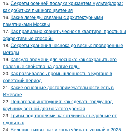
15.
Секреты осенней посадки хризантем мультифлора:
как добиться пышного цветения
16.
Какие легенды связаны с архитектурными
памятниками Москвы
17.
Как правильно хранить чеснок в квартире: простые и
эффективные способы
18.
Секреты хранения чеснока до весны: проверенные
методы
19.
Капсула времени для чеснока: как сохранить его
полезные свойства на долгие годы
20.
Как развивалась промышленность в Кургане в
советский период
21.
Какие основные достопримечательности есть в
Ижевске
22.
Пошаговая инструкция: как сделать грядку под
клубнику весной для богатого урожая
23.
Грибы под тополями: как отличить съедобные от
ядовитых
24.
Ведение тыквы: как и когда убирать урожай в 2025