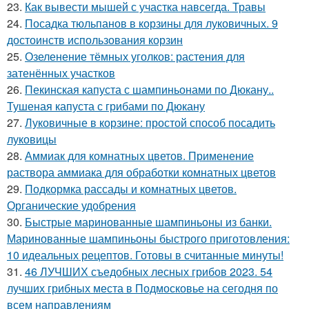
23.
Как вывести мышей с участка навсегда. Травы
24.
Посадка тюльпанов в корзины для луковичных. 9
достоинств использования корзин
25.
Озеленение тёмных уголков: растения для
затенённых участков
26.
Пекинская капуста с шампиньонами по Дюкану..
Тушеная капуста с грибами по Дюкану
27.
Луковичные в корзине: простой способ посадить
луковицы
28.
Аммиак для комнатных цветов. Применение
раствора аммиака для обработки комнатных цветов
29.
Подкормка рассады и комнатных цветов.
Органические удобрения
30.
Быстрые маринованные шампиньоны из банки.
Маринованные шампиньоны быстрого приготовления:
10 идеальных рецептов. Готовы в считанные минуты!
31.
46 ЛУЧШИХ съедобных лесных грибов 2023. 54
лучших грибных места в Подмосковье на сегодня по
всем направлениям