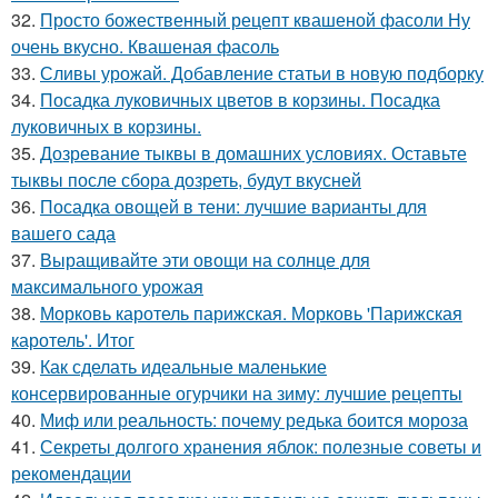
32.
Просто божественный рецепт квашеной фасоли Ну
очень вкусно. Квашеная фасоль
33.
Сливы урожай. Добавление статьи в новую подборку
34.
Посадка луковичных цветов в корзины. Посадка
луковичных в корзины.
35.
Дозревание тыквы в домашних условиях. Оставьте
тыквы после сбора дозреть, будут вкусней
36.
Посадка овощей в тени: лучшие варианты для
вашего сада
37.
Выращивайте эти овощи на солнце для
максимального урожая
38.
Морковь каротель парижская. Морковь 'Парижская
каротель'. Итог
39.
Как сделать идеальные маленькие
консервированные огурчики на зиму: лучшие рецепты
40.
Миф или реальность: почему редька боится мороза
41.
Секреты долгого хранения яблок: полезные советы и
рекомендации