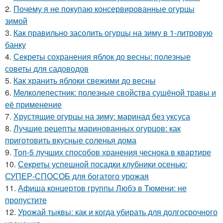
2.
Почему я не покупаю консервированные огурцы
зимой
3.
Как правильно засолить огурцы на зиму в 1-литровую
банку
4.
Секреты сохранения яблок до весны: полезные
советы для садоводов
5.
Как хранить яблоки свежими до весны
6.
Мелколепестник: полезные свойства сушёной травы и
её применение
7.
Хрустящие огурцы на зиму: маринад без уксуса
8.
Лучшие рецепты маринованных огурцов: как
приготовить вкусные соленья дома
9.
Топ-5 лучших способов хранения чеснока в квартире
10.
Секреты успешной посадки клубники осенью:
СУПЕР-СПОСОБ для богатого урожая
11.
Афиша концертов группы Любэ в Тюмени: не
пропустите
12.
Урожай тыквы: как и когда убирать для долгосрочного