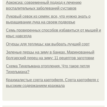
Аркоксиа: современный подход к лечению
воспалительных заболеваний суставов
Луковый севок из семян: все, что нужно знать о
выращивании лука на своем подворье
Семь проверенных способов избавиться от мышей и
крыс навсегда
Огурцы для теплицы: как выбрать лучший сорт
Зеленые перцы на зиму в банках. Маринованный
болгарский перец на зиму: 11 рецептов заготовки
Схема Тихельмана отопления. Что такое петля
Тихельмана?
Крахмалистые сорта картофеля. Сорта картофеля с
высоким содержанием крахмала