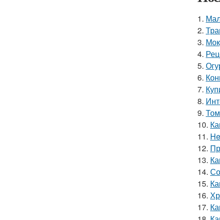
1.
Мал
2.
Тра
3.
Мок
4.
Рец
5.
Огу
6.
Кон
7.
Куп
8.
Инт
9.
Том
10.
Ка
11.
He
12.
Пр
13.
Ка
14.
Со
15.
Ка
16.
Хр
17.
Ка
18.
Ка