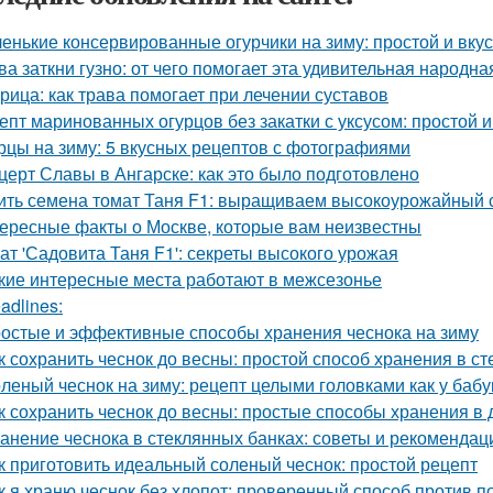
енькие консервированные огурчики на зиму: простой и вку
ва заткни гузно: от чего помогает эта удивительная народн
рица: как трава помогает при лечении суставов
епт маринованных огурцов без закатки с уксусом: простой 
рцы на зиму: 5 вкусных рецептов с фотографиями
церт Славы в Ангарске: как это было подготовлено
ить семена томат Таня F1: выращиваем высокоурожайный 
ересные факты о Москве, которые вам неизвестны
ат 'Садовита Таня F1': секреты высокого урожая
кие интересные места работают в межсезонье
adlines:
остые и эффективные способы хранения чеснока на зиму
к сохранить чеснок до весны: простой способ хранения в с
леный чеснок на зиму: рецепт целыми головками как у баб
к сохранить чеснок до весны: простые способы хранения в
анение чеснока в стеклянных банках: советы и рекомендац
к приготовить идеальный соленый чеснок: простой рецепт
к я храню чеснок без хлопот: проверенный способ против п