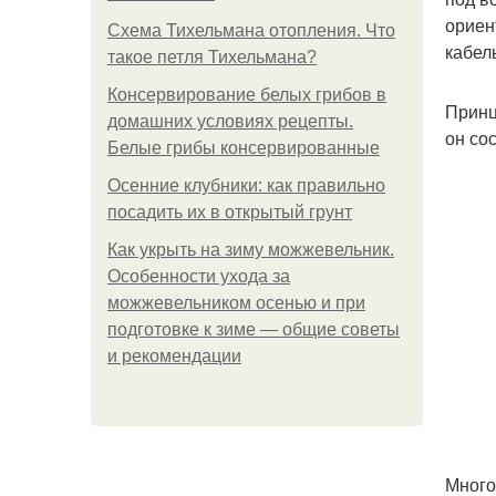
ориен
Схема Тихельмана отопления. Что
кабел
такое петля Тихельмана?
Консервирование белых грибов в
Принц
домашних условиях рецепты.
он со
Белые грибы консервированные
Осенние клубники: как правильно
посадить их в открытый грунт
Как укрыть на зиму можжевельник.
Особенности ухода за
можжевельником осенью и при
подготовке к зиме — общие советы
и рекомендации
Много