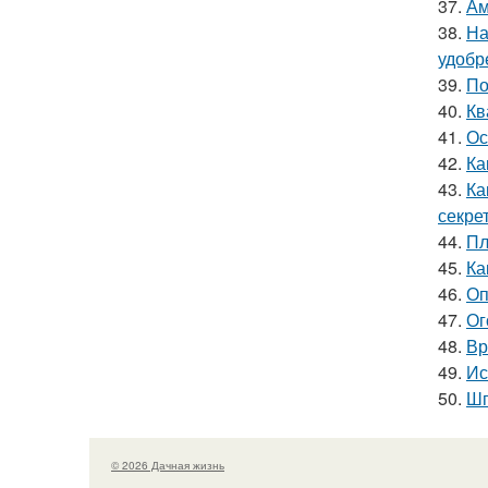
37.
Ам
38.
На
удобр
39.
По
40.
Кв
41.
Ос
42.
Ка
43.
Ка
секре
44.
Пл
45.
Ка
46.
Оп
47.
Ог
48.
Вр
49.
Ис
50.
Шп
© 2026 Дачная жизнь