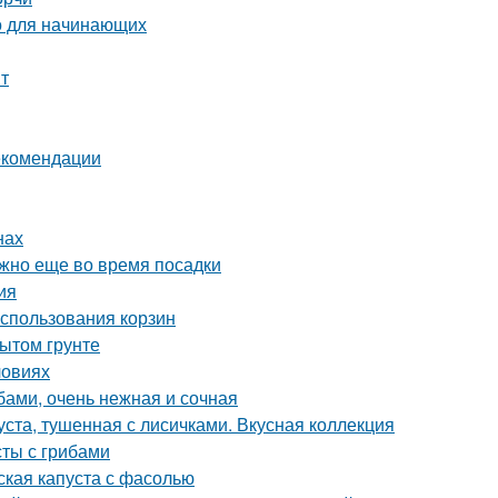
во для начинающих
нт
екомендации
нах
ужно еще во время посадки
ия
использования корзин
ытом грунте
ловиях
бами, очень нежная и сочная
уста, тушенная с лисичками. Вкусная коллекция
сты с грибами
ская капуста с фасолью