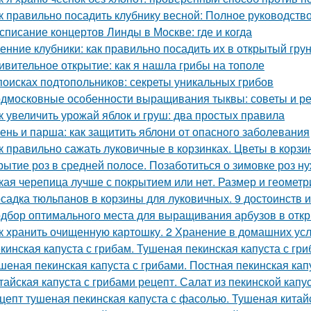
к правильно посадить клубнику весной: Полное руководст
списание концертов Линды в Москве: где и когда
енние клубники: как правильно посадить их в открытый гру
ивительное открытие: как я нашла грибы на тополе
поисках подтопольников: секреты уникальных грибов
дмосковные особенности выращивания тыквы: советы и р
к увеличить урожай яблок и груш: два простых правила
ень и парша: как защитить яблони от опасного заболевания
к правильно сажать луковичные в корзинках. Цветы в корзи
рытие роз в средней полосе. Позаботиться о зимовке роз н
кая черепица лучше с покрытием или нет. Размер и геометр
садка тюльпанов в корзины для луковичных. 9 достоинств 
дбор оптимального места для выращивания арбузов в откр
к хранить очищенную картошку. 2 Хранение в домашних ус
кинская капуста с грибам. Тушеная пекинская капуста с гри
шеная пекинская капуста с грибами. Постная пекинская кап
тайская капуста с грибами рецепт. Салат из пекинской капу
цепт тушеная пекинская капуста с фасолью. Тушеная китай