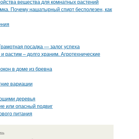
войства вещества для комнатных растений
мка. Почему нашатырный спирт бесполезен, как
ения
Грамотная посадка — залог успеха
 и растим – долго храним. Агротехнические
окон в доме из бревна
тние вариации
ающими деревья
ие или опасный подвиг
ового питания
язь