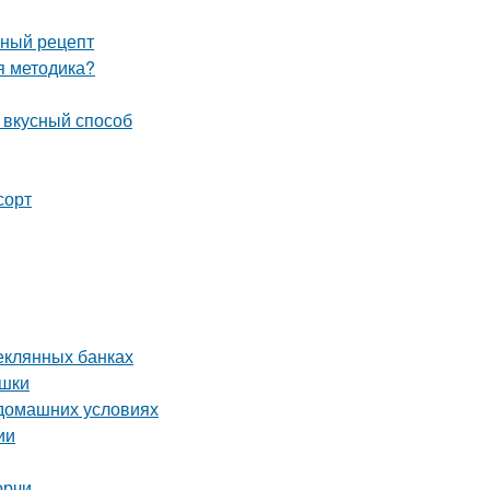
сный рецепт
ая методика?
и вкусный способ
сорт
теклянных банках
ушки
 домашних условиях
ии
орчи