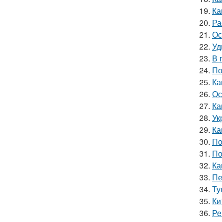
19.
Ка
20.
Ра
21.
Ос
22.
Уд
23.
В 
24.
По
25.
Ка
26.
Ос
27.
Ка
28.
Ук
29.
Ка
30.
По
31.
По
32.
Ка
33.
Пе
34.
Ту
35.
Ки
36.
Ре