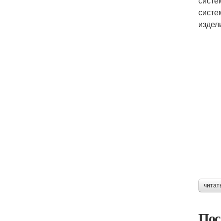
систе
систе
издел
читат
Пос