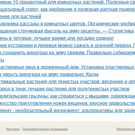
миак 10 процентный для комнатных растений. Полезные с
шатырный спирт, как удобрение и полезная азотная подкор
ение для растений
дкормка рассады и комнатных цветов. Органические удобр
ашеная стручковая фасоль на зиму рецепты. — Статистика
ень в теплице: лучшее время для посадки сидерат
кие кустарники и деревья можно сажать в осенний период. 
к сохранить виноград на зиму свежим. Правильно собираем
ты
астиковые окна в деревянный дом. Установка пластиковых 
к укрыть виноград на зиму правильно. Когда
тимальные растения для тенистых участков: весенние и ле
ород в тени: лучшие растения для полутенистых участков
едительские грызуны: как справиться с мышами, поврежд
кусство приготовления ножек вешенок: вкусное удовольств
инат - необязательный ингредиент: альтернативы для здор
Контакты
Пользовательское соглашение
Обратная св