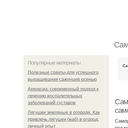
Сам
Популярные материалы
Са
Полезные советы для успешного
выращивания саженцев осенью
Аркоксиа: современный подход к
лечению воспалительных
Сам
заболеваний суставов
сам
Лягушки земляные в огороде. Как
привлечь лягушек (жаб) в огород:
Самор
личный опыт
под в