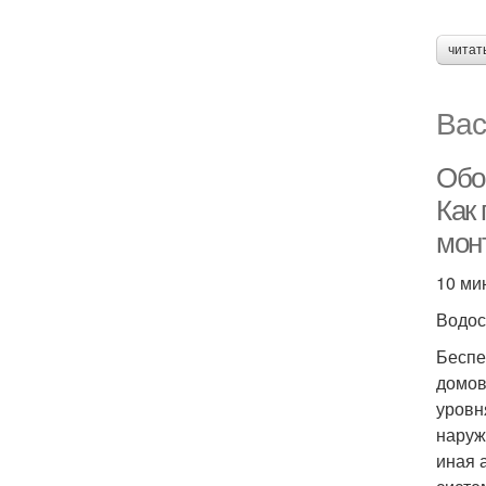
читат
Вас
Обо
Как
мон
10 ми
Водо
Беспе
домов
уровн
наруж
иная 