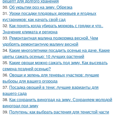
рецепт для долгого хранения
30.
Об укрытии роз на зиму. Обрезка
31.
Уроки посадки плодовых деревьев и ягодных
кустарников: как начать свой сад
32.
Как понять когда убирать морковь с грядки и что..
Значение климата и региона
33.
Ремонтантная малина подкормка весной. Чем
удобрять ремонтантную малину весной
34.
Какие многолетники посадить осенью на даче. Какие
цветы сажать осенью: 10 лучших растений
35.
Какие овощи можно сажать под зиму. Как высевать
семена поздней осенью?
36.
Овощи и зелень для теневых участков: лучшие
выборы для вашего огорода
37.
Посадка овощей в тени: лучшие варианты для
вашего сада
38.
Как сохранить виноград на зиму. Сохраняем молодой
виноград под зиму
39.
Полутень: как выбрать растения для тенистой части