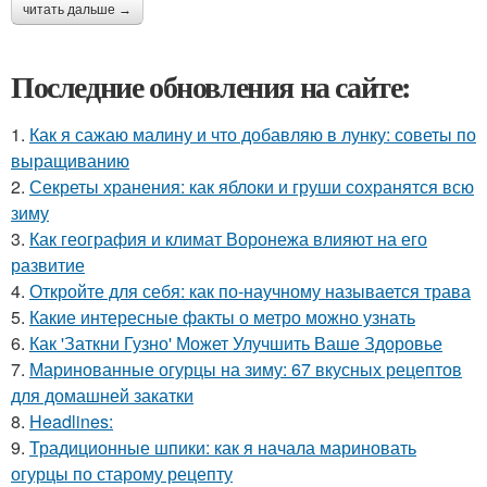
читать дальше →
Последние обновления на сайте:
1.
Как я сажаю малину и что добавляю в лунку: советы по
выращиванию
2.
Секреты хранения: как яблоки и груши сохранятся всю
зиму
3.
Как география и климат Воронежа влияют на его
развитие
4.
Откройте для себя: как по-научному называется трава
5.
Какие интересные факты о метро можно узнать
6.
Как 'Заткни Гузно' Может Улучшить Ваше Здоровье
7.
Маринованные огурцы на зиму: 67 вкусных рецептов
для домашней закатки
8.
Headlines:
9.
Традиционные шпики: как я начала мариновать
огурцы по старому рецепту