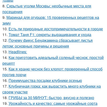
травы
8.
Скрытые уголки Москвы: необычные места для
посещения
9.
Маринад для огурцов: 15 проверенных рецептов на
зиму
10.
Есть ли природные достопримечательности в городе
11.
Томат Таня F1: секреты выращивания и ухода
12.
Почему фикус Бенджамина сбрасывает листья
летом: основные причины и решения
13.
Headlines:
14.
Как приготовить идеальный соленый чеснок: простой
рецепт
15.
Как я храню чеснок без хлопот: проверенный способ
против порчи
16.
Преимущества посадки клубники осенью
17.
Клубничная горка: как вырастить много клубники на
своем участке
18.
ГРИБЫ за 30 МИНУТ: быстро, вкусно и полезно
19.
Урожайность и качество: самые урожайные сорта