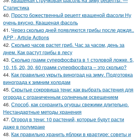
39.
Квашеная стручковая фасоль на зиму рецепты. —
Статистика
40.
Просто божественный рецепт квашеной фасоли Ну
очень вкусно. Квашеная фасоль
41.
Через сколько дней появляются грибы после дождя..
APP - Article Actions
42.
Сколько часов растет гриб. Час за часом, день за
днем. Как растут грибы в лесу
43.
Сколько грамм суперфосфата в 1 столовой ложке. 5,
10, 15, 20, 30, 60 грамм суперфосфата – это сколько?
44.
Как правильно укрыть виноград на зиму. Подготовка
винограда к зимним холодам
45.
Скрытые сокровища тени: как выбрать растения для
огорода с ограниченным солнечным освещением
46.
Способ, как сохранить огурцы свежими длительно.
Нестандартные методы хранения
47.
Огород в тени: 10 растений, которые будут расти
даже в полумраке
48.
Как правильно хранить яблоки в квартире: советы и