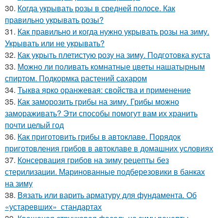
30.
Когда укрывать розы в средней полосе. Как
правильно укрывать розы?
31.
Как правильно и когда нужно укрывать розы на зиму.
Укрывать или не укрывать?
32.
Как укрыть плетистую розу на зиму. Подготовка куста
33.
Можно ли поливать комнатные цветы нашатырным
спиртом. Подкормка растений сахаром
34.
Тыква ярко оранжевая: свойства и применение
35.
Как заморозить грибы на зиму. Грибы можно
замораживать? Эти способы помогут вам их хранить
почти целый год
36.
Как приготовить грибы в автоклаве. Порядок
приготовления грибов в автоклаве в домашних условиях
37.
Консервация грибов на зиму рецепты без
стерилизации. Маринованные подберезовики в банках
на зиму
38.
Вязать или варить арматуру для фундамента. Об
«устаревших» стандартах