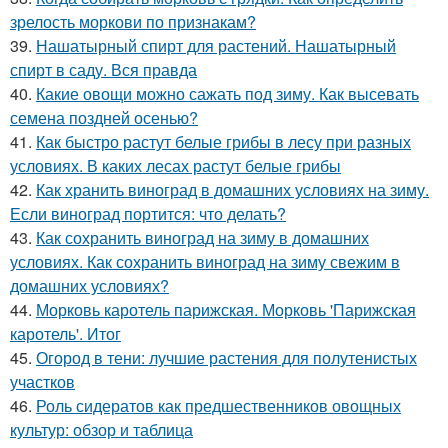
зрелость моркови по признакам?
39.
Нашатырный спирт для растений. Нашатырный
спирт в саду. Вся правда
40.
Какие овощи можно сажать под зиму. Как высевать
семена поздней осенью?
41.
Как быстро растут белые грибы в лесу при разных
условиях. В каких лесах растут белые грибы
42.
Как хранить виноград в домашних условиях на зиму.
Если виноград портится: что делать?
43.
Как сохранить виноград на зиму в домашних
условиях. Как сохранить виноград на зиму свежим в
домашних условиях?
44.
Морковь каротель парижская. Морковь 'Парижская
каротель'. Итог
45.
Огород в тени: лучшие растения для полутенистых
участков
46.
Роль сидератов как предшественников овощных
культур: обзор и таблица