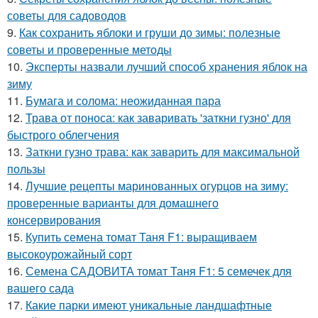
советы для садоводов
9.
Как сохранить яблоки и груши до зимы: полезные
советы и проверенные методы
10.
Эксперты назвали лучший способ хранения яблок на
зиму
11.
Бумага и солома: неожиданная пара
12.
Трава от поноса: как заваривать 'заткни гузно' для
быстрого облегчения
13.
Заткни гузно трава: как заварить для максимальной
пользы
14.
Лучшие рецепты маринованных огурцов на зиму:
проверенные варианты для домашнего
консервирования
15.
Купить семена томат Таня F1: выращиваем
высокоурожайный сорт
16.
Семена САДОВИТА томат Таня F1: 5 семечек для
вашего сада
17.
Какие парки имеют уникальные ландшафтные