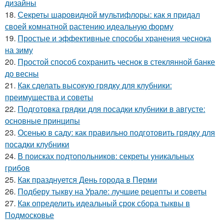
дизайны
18.
Секреты шаровидной мультифлоры: как я придал
своей комнатной растению идеальную форму
19.
Простые и эффективные способы хранения чеснока
на зиму
20.
Простой способ сохранить чеснок в стеклянной банке
до весны
21.
Как сделать высокую грядку для клубники:
преимущества и советы
22.
Подготовка грядки для посадки клубники в августе:
основные принципы
23.
Осенью в саду: как правильно подготовить грядку для
посадки клубники
24.
В поисках подтопольников: секреты уникальных
грибов
25.
Как празднуется День города в Перми
26.
Подберу тыкву на Урале: лучшие рецепты и советы
27.
Как определить идеальный срок сбора тыквы в
Подмосковье