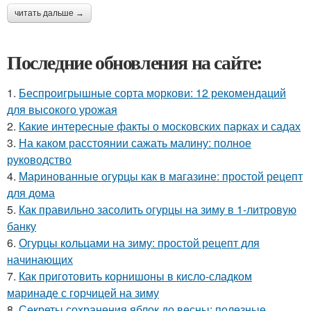
читать дальше →
Последние обновления на сайте:
1.
Беспроигрышные сорта моркови: 12 рекомендаций
для высокого урожая
2.
Какие интересные факты о московских парках и садах
3.
На каком расстоянии сажать малину: полное
руководство
4.
Маринованные огурцы как в магазине: простой рецепт
для дома
5.
Как правильно засолить огурцы на зиму в 1-литровую
банку
6.
Огурцы кольцами на зиму: простой рецепт для
начинающих
7.
Как приготовить корнишоны в кисло-сладком
маринаде с горчицей на зиму
8.
Секреты сохранения яблок до весны: полезные