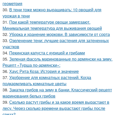
геометрия
30.
В тени тоже можно выращивать: 10 овощей для
урожая в тени
31.
При какой температуре овощи замерзают.
Минимальная температура для выживания овощей
32.
Уборка и хранение моркови. В зависимости от сорта
33.
Озеленение тени: лучшие растения для затененных
участков
34.
Пекинская капуста с курицей и грибами
35.
Зеленая фасоль маринованные по армянски на зиму.
Рецепт «Турша по-армянски»:
36.
Хаус Рита Коза: История и значение
37.
Удобрение для комнатных растений. Когда
подкармливать комнатные цветы
38.
Закатка грибов на зиму в банки. Классический рецепт
маринования белых грибов
39.
Сколько растут грибы и за какое время вырастают в
лесу. Через сколько времени вырастают грибы после
среза?