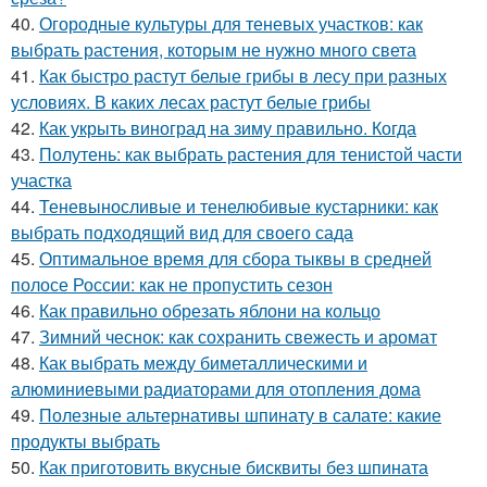
40.
Огородные культуры для теневых участков: как
выбрать растения, которым не нужно много света
41.
Как быстро растут белые грибы в лесу при разных
условиях. В каких лесах растут белые грибы
42.
Как укрыть виноград на зиму правильно. Когда
43.
Полутень: как выбрать растения для тенистой части
участка
44.
Теневыносливые и тенелюбивые кустарники: как
выбрать подходящий вид для своего сада
45.
Оптимальное время для сбора тыквы в средней
полосе России: как не пропустить сезон
46.
Как правильно обрезать яблони на кольцо
47.
Зимний чеснок: как сохранить свежесть и аромат
48.
Как выбрать между биметаллическими и
алюминиевыми радиаторами для отопления дома
49.
Полезные альтернативы шпинату в салате: какие
продукты выбрать
50.
Как приготовить вкусные бисквиты без шпината