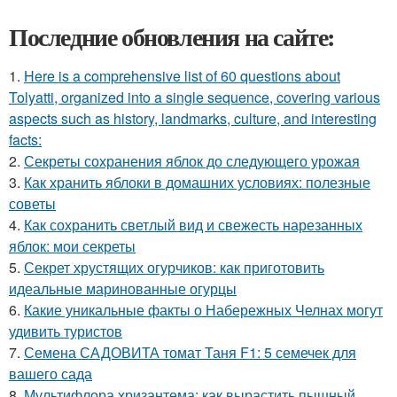
Последние обновления на сайте:
1.
Here is a comprehensive list of 60 questions about
Tolyatti, organized into a single sequence, covering various
aspects such as history, landmarks, culture, and interesting
facts:
2.
Секреты сохранения яблок до следующего урожая
3.
Как хранить яблоки в домашних условиях: полезные
советы
4.
Как сохранить светлый вид и свежесть нарезанных
яблок: мои секреты
5.
Секрет хрустящих огурчиков: как приготовить
идеальные маринованные огурцы
6.
Какие уникальные факты о Набережных Челнах могут
удивить туристов
7.
Семена САДОВИТА томат Таня F1: 5 семечек для
вашего сада
8.
Мультифлора хризантема: как вырастить пышный