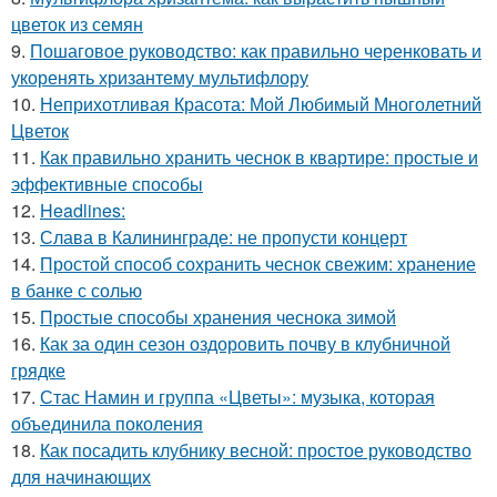
цветок из семян
9.
Пошаговое руководство: как правильно черенковать и
укоренять хризантему мультифлору
10.
Неприхотливая Красота: Мой Любимый Многолетний
Цветок
11.
Как правильно хранить чеснок в квартире: простые и
эффективные способы
12.
Headlines:
13.
Слава в Калининграде: не пропусти концерт
14.
Простой способ сохранить чеснок свежим: хранение
в банке с солью
15.
Простые способы хранения чеснока зимой
16.
Как за один сезон оздоровить почву в клубничной
грядке
17.
Стас Намин и группа «Цветы»: музыка, которая
объединила поколения
18.
Как посадить клубнику весной: простое руководство
для начинающих