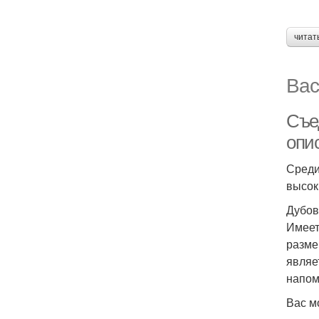
читат
Вас
Съе
опи
Среди
высок
Дубов
Имеет
разме
являе
напом
Вас м