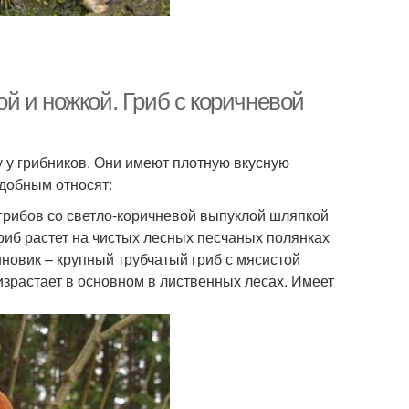
й и ножкой. Гриб с коричневой
у у грибников. Они имеют плотную вкусную
добным относят:
грибов со светло-коричневой выпуклой шляпкой
риб растет на чистых лесных песчаных полянках
новик – крупный трубчатый гриб с мясистой
зрастает в основном в лиственных лесах. Имеет