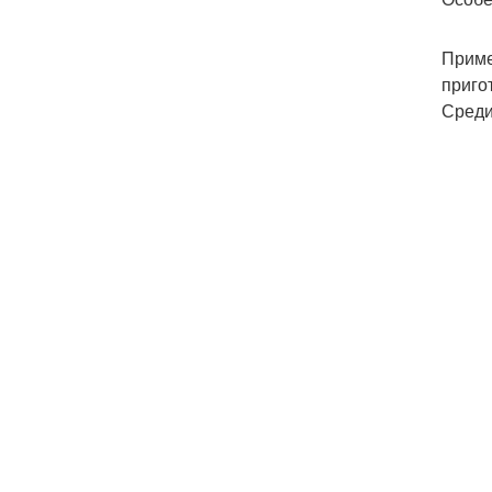
Приме
приго
Среди