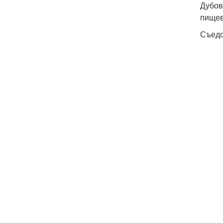
Дубов
пищев
Съедо