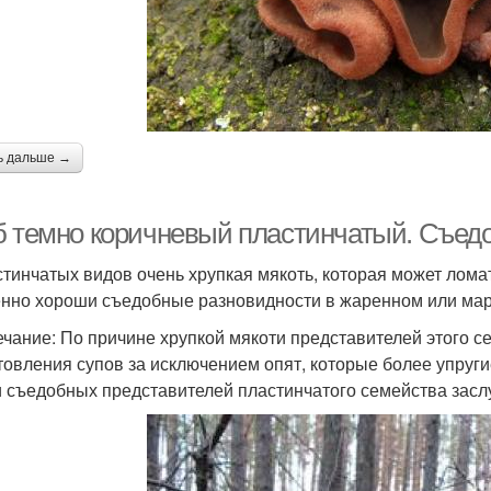
ь дальше →
б темно коричневый пластинчатый. Съед
стинчатых видов очень хрупкая мякоть, которая может лом
нно хороши съедобные разновидности в жаренном или мари
чание: По причине хрупкой мякоти представителей этого с
товления супов за исключением опят, которые более упруг
 съедобных представителей пластинчатого семейства засл