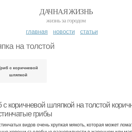
ДАЧНАЯ ЖИЗНЬ
жизнь за городом
главная
новости
статьи
пка на толстой
Гриб с коричневой
шляпкой
б с коричневой шляпкой на толстой кори
стинчатые грибы
стинчатых видов очень хрупкая мякоть, которая может лом
нно хороши съедобные разновидности в жаренном или мари