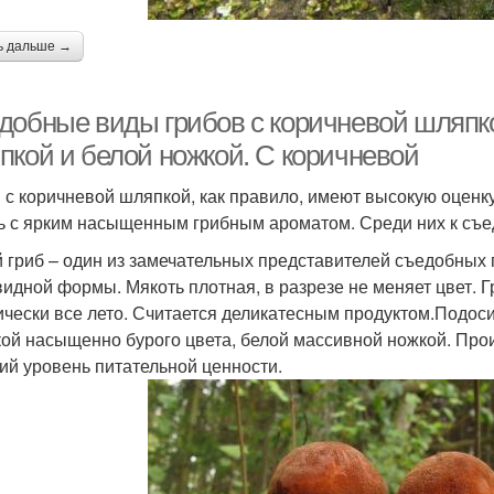
ь дальше →
добные виды грибов с коричневой шляпко
пкой и белой ножкой. С коричневой
 с коричневой шляпкой, как правило, имеют высокую оценк
ь с ярким насыщенным грибным ароматом. Среди них к съе
 гриб – один из замечательных представителей съедобных 
идной формы. Мякоть плотная, в разрезе не меняет цвет. Г
ически все лето. Считается деликатесным продуктом.Подоси
ой насыщенно бурого цвета, белой массивной ножкой. Прои
ий уровень питательной ценности.