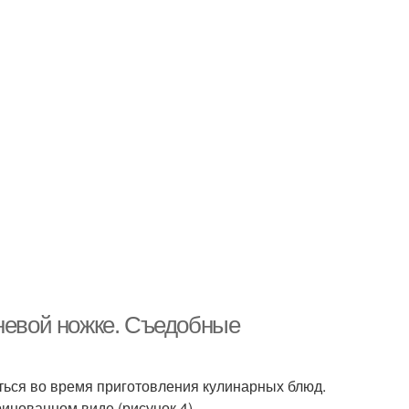
чневой ножке. Съедобные
аться во время приготовления кулинарных блюд.
нованном виде (рисунок 4).