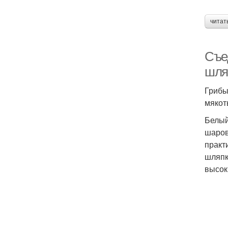
читат
Съе
шля
Грибы
мякот
Белый
шаров
практ
шляпк
высок