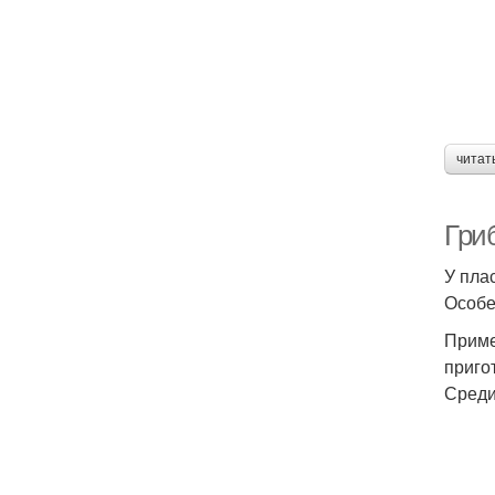
читат
Гри
У пла
Особе
Приме
приго
Среди