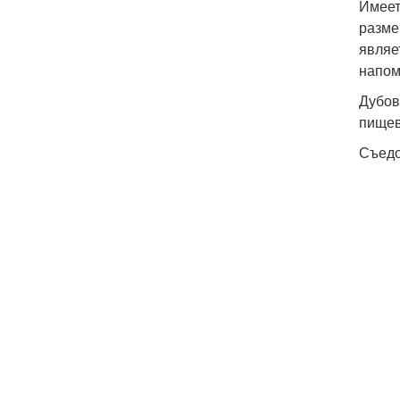
Имеет
разме
являе
напом
Дубов
пищев
Съедо