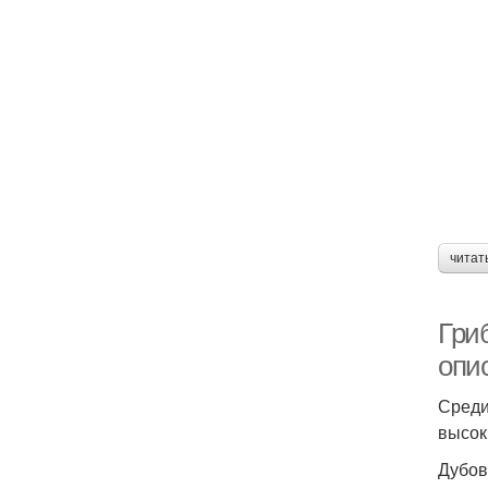
читат
Гри
опи
Среди
высок
Дубов