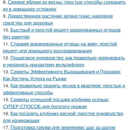
8.
Свежие яблоки до весны: простые способы сохранить
их в домашних условиях
9.
Лекарственное растение заткни гузно: народное
средство для здоровья
10.
Быстрый и простой рецепт маринованных огурцов
без закрутки
11.
Сладкие маринованные огурцы на зиму: простой
рецепт для домашнего консервирования
12.
Пошаговое руководство: как правильно черенковать
и укоренять хризантему мультифлору
13.
Секреты Эффективного Выращивания и Продажи:
Как Достичь Успеха на Рынке
14.
Как правильно хранить чеснок в квартире: простые и
эффективные способы
15.
Секреты успешной посадки клубники осенью:
СУПЕР-СПОСОБ для богатого урожая
16.
Как посадить клубнику весной: простое руководство
для начинающих
17.
Подготовка грядки для земляники: шаг за шагом