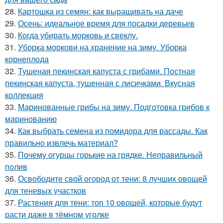
28.
Картошка из семян: как выращивать на даче
29.
Осень: идеальное время для посадки деревьев
30.
Когда убирать морковь и свеклу.
31.
Уборка моркови на хранение на зиму. Уборка
корнеплода
32.
Тушеная пекинская капуста с грибами. Постная
пекинская капуста, тушенная с лисичками. Вкусная
коллекция
33.
Маринованные грибы на зиму. Подготовка грибов к
маринованию
34.
Как выбрать семена из помидора для рассады. Как
правильно извлечь материал?
35.
Почему огурцы горькие на грядке. Неправильный
полив
36.
Освободите свой огород от тени: 8 лучших овощей
для теневых участков
37.
Растения для тени: топ 10 овощей, которые будут
расти даже в тёмном уголке