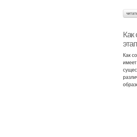
читат
Как
эта
Как с
имеет
сущес
разли
образ