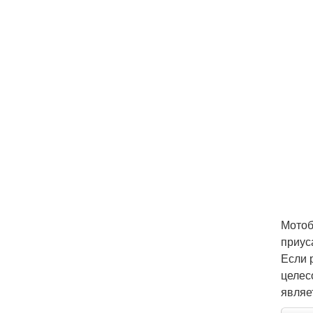
Мотоб
приус
Если 
целес
являе