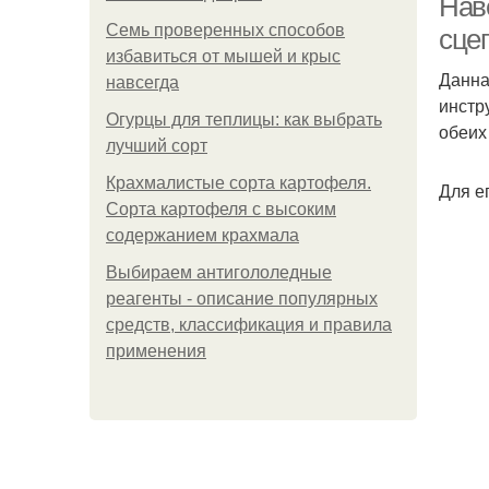
Нав
Семь проверенных способов
сце
избавиться от мышей и крыс
Данна
навсегда
инстр
Огурцы для теплицы: как выбрать
обеих
лучший сорт
Крахмалистые сорта картофеля.
Для е
Сорта картофеля с высоким
содержанием крахмала
Выбираем антигололедные
реагенты - описание популярных
средств, классификация и правила
применения