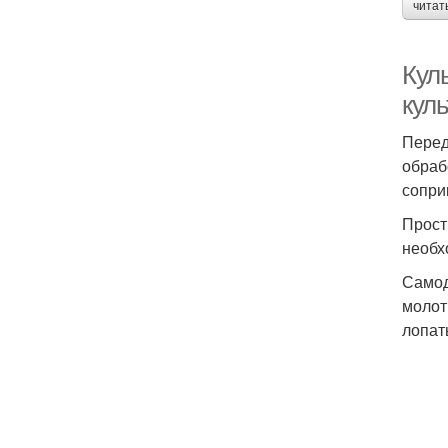
читат
Кул
кул
Перед
обраб
сопри
Прост
необх
Самод
молот
лопат