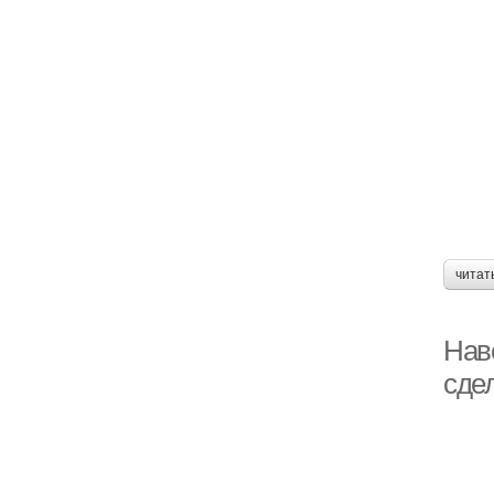
читат
Нав
сде