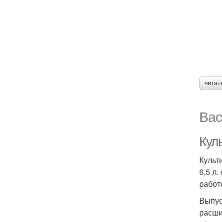
читат
Вас
Кул
Культ
6,5 л
работ
Выпус
расши