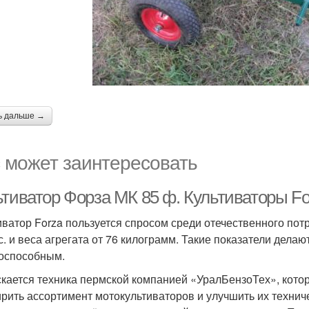
ь дальше →
 может заинтересовать
ьтиватор Форза МК 85 ф. Культиваторы Fo
иватор Forza пользуется спросом среди отечественного по
. с. и веса агрегата от 76 килограмм. Такие показатели дел
оспособным.
кается техника пермской компанией «УралБензоТех», котор
рить ассортимент мотокультиваторов и улучшить их техни