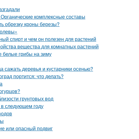
азгадали
 Органические комплексные составы
ть обрезку кроны березы?
ролевы»
й спирт и чем он полезен для растений
войства вещества для комнатных растений
 белые грибы на зиму
да сажать деревья и кустарники осенью?
град портится: что делать?
а
 огурцов?
близости грунтовых вод
а в следующем году
водов
ты
ие или опасный подвиг