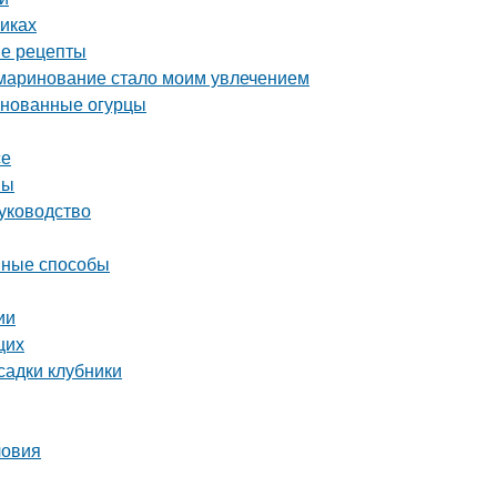
иках
ые рецепты
 маринование стало моим увлечением
ринованные огурцы
се
вы
уководство
ивные способы
ии
щих
садки клубники
ловия