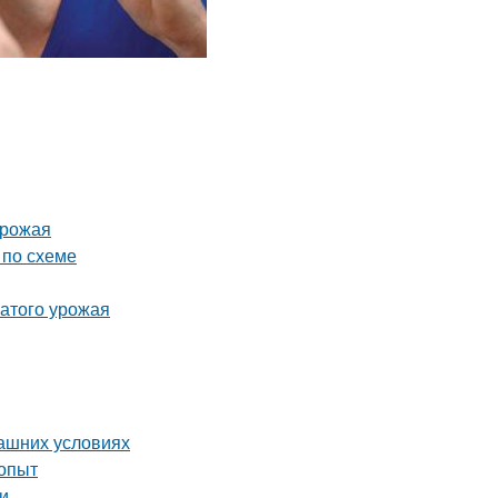
урожая
 по схеме
атого урожая
машних условиях
 опыт
и