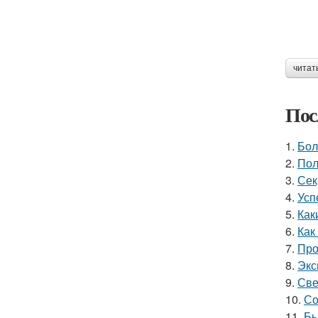
читат
Пос
1.
Бол
2.
Пол
3.
Сек
4.
Усп
5.
Как
6.
Как
7.
Про
8.
Экс
9.
Све
10.
Со
11.
Бы