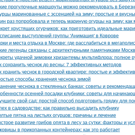
кие прогулочные маршруты можно рекомендовать в Березн
урцы маринованные с эссенцией на зиму: простые и вкусн
ин раз попробовала и теперь мариную огурцы на зиму: как
крет хрустящих огурчиков: как приготовить идеальные ма
списание выступлений группы 'Анимация' в Коврове
рки и места отдыха в Москве: где расслабиться в мегаполи
кие легенды связаны с архитектурными памятниками Моск
креты удачной зимовки хризантемы мультифлора: полное р
к сохранить чеснок до весны: 7 эффективных методов
к хранить чеснок в городской квартире: простые и эффект
остые способы хранения чеснока зимой
анение чеснока в стеклянных банках: советы и рекомендац
обенности осенней посадки клубники: советы для начинаю
учшите свой сад: простой способ подготовить грядку для по
пех в садоводстве: как правильно высадить клубнику
лтые пятна на листьях огурцов: причины и лечение
строе развитие грибов опята в лесу за сутки: факторы и ус
ковицы в прикопанных контейнерах: как это работает