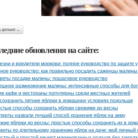
ь дальше →
ледние обновления на сайте:
езни и вредители моркови: полное руководство по защите 
ное руководство: как правильно посадить саженцы малины
реты посадки малины: пошаговое руководство
ешное размножение малины: интенсивные способы для бог
ие кафе и рестораны популярны среди местных жителей
 сохранить летние яблоки в домашних условиях подольше
стые способы сохранить яблоки свежими до весны
перты назвали лучший способ хранения яблок на зиму
жие яблоки до весны: простые способы сохранить их в до
веты по длительному хранению яблок на даче: мой личный
стрый и простой рецепт маринованных огурцов без закрутк