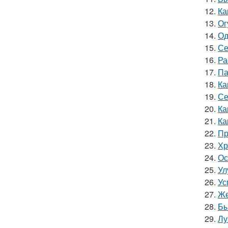
12.
Ка
13.
Ог
14.
Од
15.
Се
16.
Ра
17.
Па
18.
Ка
19.
Се
20.
Ка
21.
Ка
22.
Пр
23.
Хр
24.
Ос
25.
Ул
26.
Ус
27.
Же
28.
Бы
29.
Лу