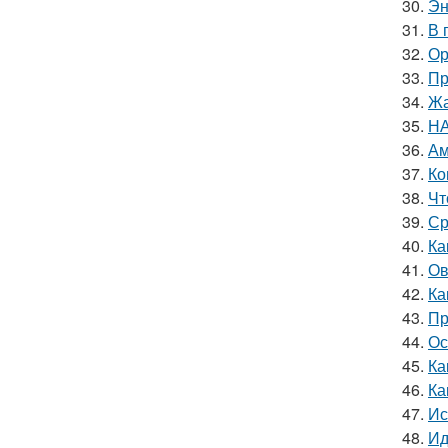
30.
Эн
31.
В 
32.
Ор
33.
Пр
34.
Жа
35.
НА
36.
Ам
37.
Ко
38.
Чт
39.
Ср
40.
Ка
41.
Ов
42.
Ка
43.
Пр
44.
Ос
45.
Ка
46.
Ка
47.
Ис
48.
Ид