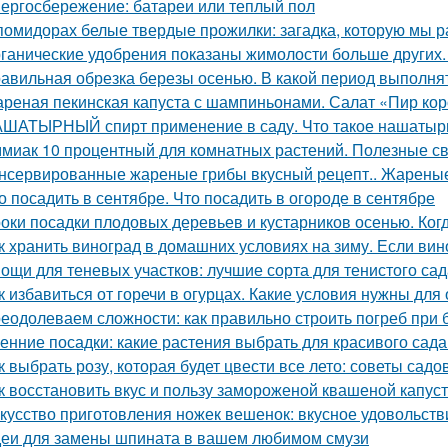
ергосбережение: батареи или теплый пол
помидорах белые твердые прожилки: загадка, которую мы р
ганические удобрения показаны жимолости больше других.
авильная обрезка березы осенью. В какой период выполня
реная пекинская капуста с шампиньонами. Салат «Пир ко
ШАТЫРНЫЙ спирт применение в саду. Что такое нашатырны
миак 10 процентный для комнатных растений. Полезные с
нсервированные жареные грибы вкусный рецепт.. Жареные
о посадить в сентябре. Что посадить в огороде в сентябре
оки посадки плодовых деревьев и кустарников осенью. Ког
к хранить виноград в домашних условиях на зиму. Если вино
ощи для теневых участков: лучшие сорта для тенистого сад
к избавиться от горечи в огурцах. Какие условия нужны для
еодолеваем сложности: как правильно строить погреб при 
енние посадки: какие растения выбрать для красивого сад
к выбрать розу, которая будет цвести все лето: советы садо
к восстановить вкус и пользу замороженой квашеной капус
кусство приготовления ножек вешенок: вкусное удовольств
еи для замены шпината в вашем любимом смузи