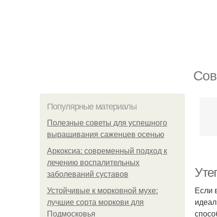
Сов
Популярные материалы
Полезные советы для успешного
выращивания саженцев осенью
Аркоксиа: современный подход к
лечению воспалительных
Уте
заболеваний суставов
Если 
Устойчивые к морковной мухе:
идеал
лучшие сорта моркови для
спосо
Подмосковья