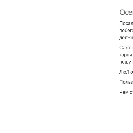
Осе
Посад
побег
должн
Сажен
корни
нешут
ЛюЛю
Поль
Чем с