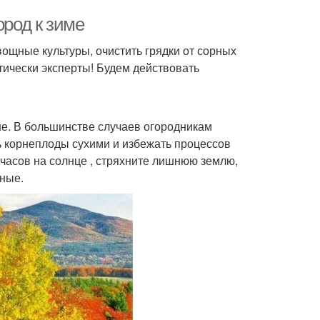
ород к зиме
вощные культуры, очистить грядки от сорных
ктически эксперты! Будем действовать
ше. В большинстве случаев огородникам
ь корнеплоды сухими и избежать процессов
 часов на солнце , стряхните лишнюю землю,
ные.