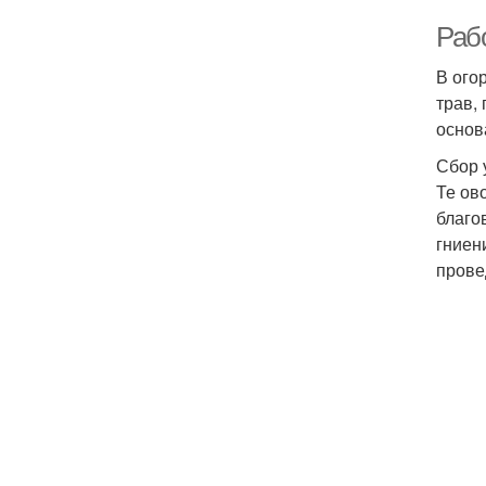
Рабо
В ого
трав,
основ
Сбор 
Те ов
благо
гниен
прове