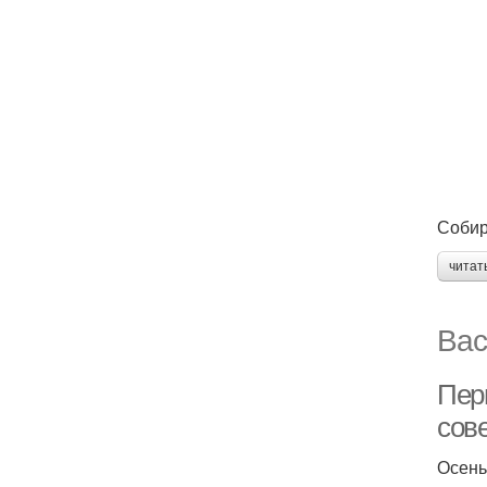
Собир
читат
Вас
Пер
сов
Осень