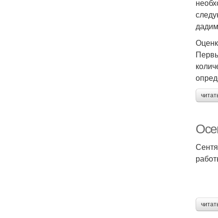
необх
следу
дадим
Оценк
Первы
колич
опред
читат
Осе
Сентя
работ
читат