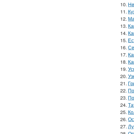
10.
He
11.
Ку
12.
Ма
13.
Ка
14.
Ка
15.
Ес
16.
Се
17.
Ка
18.
Ка
19.
Ус
20.
Уз
21.
Гр
22.
По
23.
По
24.
Та
25.
Ко
26.
Ос
27.
Лу
28.
Ог