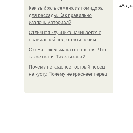
45 дн
Как выбрать семена из помидора
для рассады. Как правильно
извлечь материал?
Отличная клубника начинается с
правильной подготовки почвы
Схема Тихельмана отопления. Что
такое петля Тихельмана?
Почему не краснеет острый перец
на кусту. Почему не краснеет перец