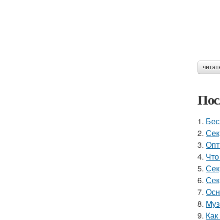
читат
Пос
1.
Бес
2.
Сек
3.
Опт
4.
Что
5.
Сек
6.
Сек
7.
Осн
8.
Муз
9.
Как