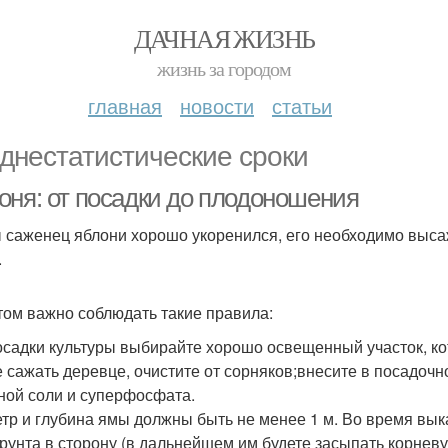
ДАЧНАЯ ЖИЗНЬ
жизнь за городом
главная
новости
статьи
днестатистические сроки
оня: от посадки до плодоношения
 саженец яблони хорошо укоренился, его необходимо выса
.
том важно соблюдать такие правила:
осадки культуры выбирайте хорошо освещенный участок, ко
е сажать деревце, очистите от сорняков;внесите в посадоч
ной соли и суперфосфата.
тр и глубина ямы должны быть не менее 1 м. Во время вы
грунта в сторону (в дальнейшем им будете засыпать корнев