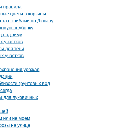
 и правила
чные цветы в корзины
ста с грибами по Дюкану
 новую подборку
д под зиму
х участков
ты для тени
ых участков
сохранения урожая
ндации
близости грунтовых вод
сегда
ы для луковичных
ршей
м или не моем
розы на улице