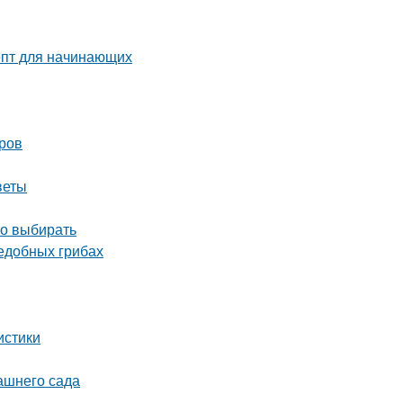
епт для начинающих
оров
веты
но выбирать
ъедобных грибах
истики
ашнего сада