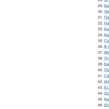
29.
Ка
30.
Ук
31.
Пе
32.
На
33.
Ка
34.
Ка
35.
Со
36.
В 
37.
Ми
38.
Лу
39.
Ка
40.
Пр
41.
Се
42.
Ид
43.
Ес
44.
Ос
45.
Ка
46.
Ис