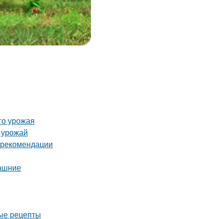
го урожая
ь урожай
и рекомендации
машние
ные рецепты