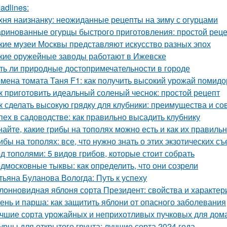
adlines:
хня наизнанку: неожиданные рецепты на зиму с огурцами
ринованные огурцы быстрого приготовления: простой рец
кие музеи Москвы представляют искусство разных эпох
кие оружейные заводы работают в Ижевске
ть ли природные достопримечательности в городе
мена томата Таня F1: как получить высокий урожай помид
к приготовить идеальный соленый чеснок: простой рецепт
к сделать высокую грядку для клубники: преимущества и со
пех в садоводстве: как правильно высадить клубнику
найте, какие грибы на тополях можно есть и как их правиль
ибы на тополях: все, что нужно знать о этих экзотических с
д тополями: 5 видов грибов, которые стоит собрать
дмосковные тыквы: как определить, что они созрели
тьяна Буланова Вологда: Путь к успеху
лонновидная яблоня сорта Президент: свойства и характер
ень и парша: как защитить яблони от опасного заболевания
чшие сорта урожайных и неприхотливых пучковых для дом
урцы для открытого грунта: лучшие сорта 2024 года