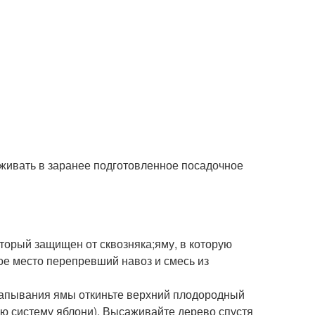
живать в заранее подготовленное посадочное
торый защищен от сквозняка;яму, в которую
ное место перепревший навоз и смесь из
капывания ямы откиньте верхний плодородный
ую систему яблони). Высаживайте дерево спустя