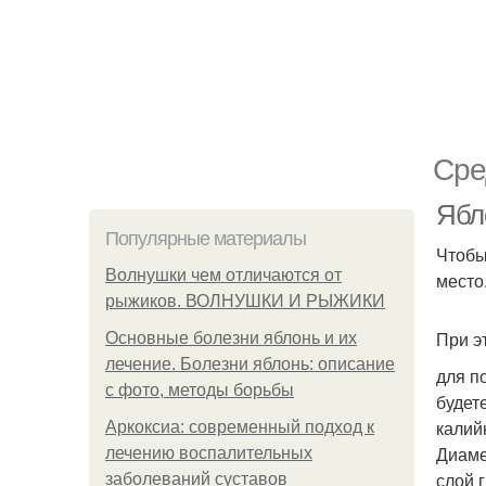
Сре
Ябл
Популярные материалы
Чтобы
Волнушки чем отличаются от
место
рыжиков. ВОЛНУШКИ И РЫЖИКИ
При э
Основные болезни яблонь и их
лечение. Болезни яблонь: описание
для п
с фото, методы борьбы
будет
калий
Аркоксиа: современный подход к
Диаме
лечению воспалительных
слой 
заболеваний суставов