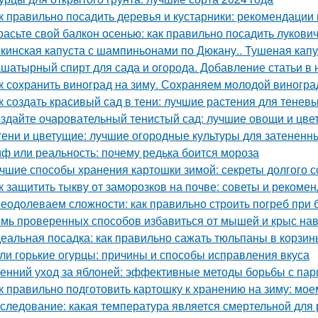
к правильно посадить деревья и кустарники: рекомендации
расьте свой балкон осенью: как правильно посадить лукови
кинская капуста с шампиньонами по Дюкану.. Тушеная капу
шатырный спирт для сада и огорода. Добавление статьи в
к сохранить виноград на зиму. Сохраняем молодой виногра
к создать красивый сад в тени: лучшие растения для теневы
здайте очаровательный тенистый сад: лучшие овощи и цве
тени и цветущие: лучшие огородные культуры для затененн
ф или реальность: почему редька боится мороза
чшие способы хранения картошки зимой: секреты долгого 
к защитить тыкву от заморозков на почве: советы и рекоме
еодолеваем сложности: как правильно строить погреб при 
мь проверенных способов избавиться от мышей и крыс нав
еальная посадка: как правильно сажать тюльпаны в корзин
ли горькие огурцы: причины и способы исправления вкуса
енний уход за яблоней: эффективные методы борьбы с па
к правильно подготовить картошку к хранению на зиму: мое
следование: какая температура является смертельной для 