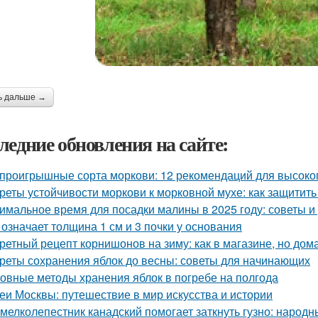
ь дальше →
ледние обновления на сайте:
проигрышные сорта моркови: 12 рекомендаций для высоко
реты устойчивости моркови к морковной мухе: как защитит
имальное время для посадки малины в 2025 году: советы 
 означает толщина 1 см и 3 почки у основания
ретный рецепт корнишонов на зиму: как в магазине, но до
реты сохранения яблок до весны: советы для начинающих
овные методы хранения яблок в погребе на полгода
еи Москвы: путешествие в мир искусства и истории
 мелколепестник канадский помогает заткнуть гузно: народ