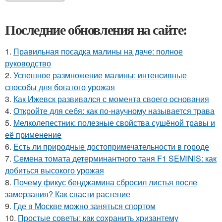
Последние обновления на сайте:
1.
Правильная посадка малины на даче: полное
руководство
2.
Успешное размножение малины: интенсивные
способы для богатого урожая
3.
Как Ижевск развивался с момента своего основания
4.
Откройте для себя: как по-научному называется трава
5.
Мелколепестник: полезные свойства сушёной травы и
её применение
6.
Есть ли природные достопримечательности в городе
7.
Семена томата детерминантного таня F1 SEMINIS: как
добиться высокого урожая
8.
Почему фикус бенджамина сбросил листья после
замерзания? Как спасти растение
9.
Где в Москве можно заняться спортом
10.
Простые советы: как сохранить хризантему