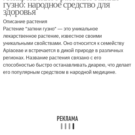
гузно: народное средство для
средство
здоровья
Описание растения
Растение "заткни гузно" — это уникальное
Средство от мышей
Средства от крыс
лекарственное растение, известное своими
уникальными свойствами. Оно относится к семейству
Apiaceae и встречается в дикой природе в различных
регионах. Название растения связано с его
Средства без химии
способностью быстро останавливать диарею, что делает
его популярным средством в народной медицине.