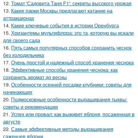
12.
Томат 'Садовита Таня F1': секреты высокого урожая
13.
Какие парки Москвы предлагают катание на
аттракционах
14.
Какие ключевые события в истории Оренбурга
15.
Хризантемы мультифлора: это та, которую вы искали
для своего сада
16.
Пять самых популярных способов сохранить чеснок
без холодильника
17.
Очень простой и надежный способ хранения чеснока
18.
Эффективные способы хранения чеснока: как
сохранить аромат до весны
19.
Особенности осенней посадки клубники: советы для
начинающих
20.
Подмосковные особенности выращивания тыквы:
советы и рекомендации
21.
Успех или провал: как выживет яблоня, посаженная в
августе
22.
Самые эффективные методы выращивания
саженцев яблони