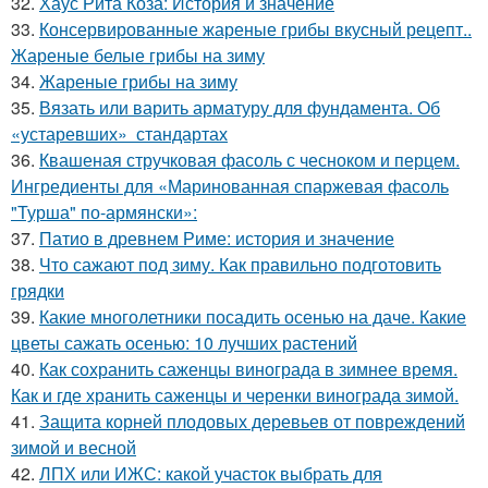
32.
Хаус Рита Коза: История и значение
33.
Консервированные жареные грибы вкусный рецепт..
Жареные белые грибы на зиму
34.
Жареные грибы на зиму
35.
Вязать или варить арматуру для фундамента. Об
«устаревших» стандартах
36.
Квашеная стручковая фасоль с чесноком и перцем.
Ингредиенты для «Маринованная спаржевая фасоль
"Турша" по-армянски»:
37.
Патио в древнем Риме: история и значение
38.
Что сажают под зиму. Как правильно подготовить
грядки
39.
Какие многолетники посадить осенью на даче. Какие
цветы сажать осенью: 10 лучших растений
40.
Как сохранить саженцы винограда в зимнее время.
Как и где хранить саженцы и черенки винограда зимой.
41.
Защита корней плодовых деревьев от повреждений
зимой и весной
42.
ЛПХ или ИЖС: какой участок выбрать для