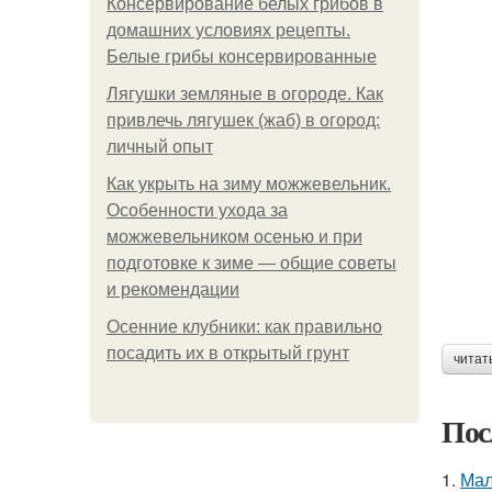
Консервирование белых грибов в
домашних условиях рецепты.
Белые грибы консервированные
Лягушки земляные в огороде. Как
привлечь лягушек (жаб) в огород:
личный опыт
Как укрыть на зиму можжевельник.
Особенности ухода за
можжевельником осенью и при
подготовке к зиме — общие советы
и рекомендации
Осенние клубники: как правильно
посадить их в открытый грунт
читат
Пос
1.
Мал