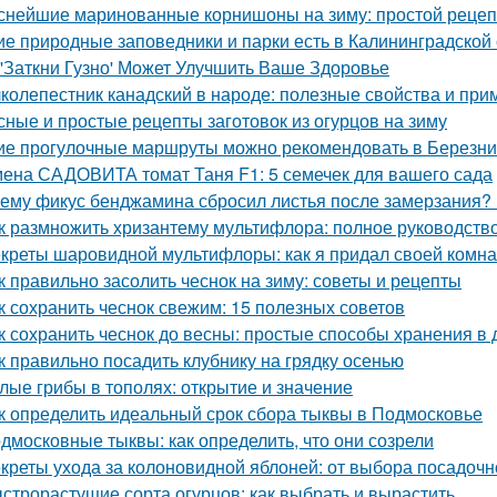
снейшие маринованные корнишоны на зиму: простой рецеп
ие природные заповедники и парки есть в Калининградской
 'Заткни Гузно' Может Улучшить Ваше Здоровье
колепестник канадский в народе: полезные свойства и пр
сные и простые рецепты заготовок из огурцов на зиму
ие прогулочные маршруты можно рекомендовать в Березни
ена САДОВИТА томат Таня F1: 5 семечек для вашего сада
ему фикус бенджамина сбросил листья после замерзания? 
к размножить хризантему мультифлора: полное руководств
креты шаровидной мультифлоры: как я придал своей комн
к правильно засолить чеснок на зиму: советы и рецепты
к сохранить чеснок свежим: 15 полезных советов
к сохранить чеснок до весны: простые способы хранения в
к правильно посадить клубнику на грядку осенью
лые грибы в тополях: открытие и значение
к определить идеальный срок сбора тыквы в Подмосковье
дмосковные тыквы: как определить, что они созрели
креты ухода за колоновидной яблоней: от выбора посадочн
строрастущие сорта огурцов: как выбрать и вырастить