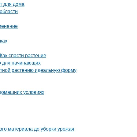
т для дома
 области
именение
ках
Как спасти растение
о для начинающих
атной растению идеальную форму
 домашних условиях
ого материала до уборки урожая