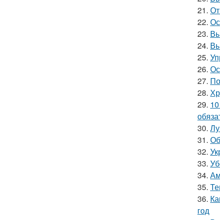
21.
От
22.
Ос
23.
Вы
24.
Вы
25.
Уп
26.
Ос
27.
По
28.
Хр
29.
10
обяза
30.
Лу
31.
Об
32.
Ук
33.
Уб
34.
Ам
35.
Те
36.
Ка
год