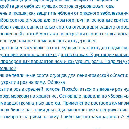
кройте для себя 25 лучших сортов огурцов 2024 года
ень и парша: как защитить яблони от опасного заболевания
бор сортов огурцов для открытого грунта: основные критер
бор лучших раннеспелых сортов огурцов для вашего огоро
рощенный способ монтажа перекрытия второго этажа дома
ень: идеальное время для посадки деревьев
дготовьтесь к уборке тыквы: лучшие практики для подмоско
устящие маринованные огурцы в банках. Хрустящие марин
 проверенных вариантов чем и как укрыть розы. Надо ли укр
тельно?
чшие тепличные сорта огурцов для ленинградской области:
 укрытии роз на зиму. Обрезка
рытие роз в средней полосе. Позаботиться о зимовке роз н
орка моркови на хранение. Основные правила по уборки у
миак для комнатных цветов. Применение раствора аммиака
нелюбивые растения для сада: многолетние и неприхотлив
к заморозить грибы на зиму. Грибы можно замораживать? Э