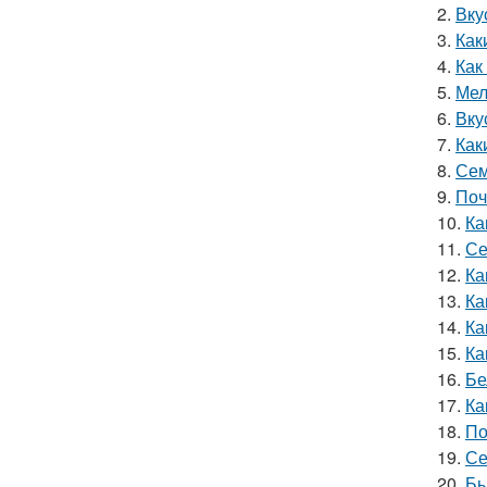
2.
Вку
3.
Как
4.
Как
5.
Мел
6.
Вку
7.
Как
8.
Сем
9.
Поч
10.
Ка
11.
Се
12.
Ка
13.
Ка
14.
Ка
15.
Ка
16.
Бе
17.
Ка
18.
По
19.
Се
20.
Бы