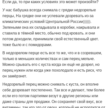
Если да, то при каких условиях это может произойти?
У нас бабушка всегда снимала с грядки недозрелые
перцы, На грядке они не успевали дозревать из-за
климатических условий Центральной России)))))).
Зелеными она их складывала в коробки, накрывала и
ставила в тёмной место, обычно под кровать. и они
потом доходили, принимали свой естественный цвет.
тоже было и с помидорами.
В недозрелом перце есть все то же, что и в созревшем,
только в меньших количествах и сам перец мельче.
Можно срывать его с куста когда он ещё не дозрел, но
перец нужен или когда уже похолодало и есть риск, что
он замёрзнет.
Недозрелый перец можно снимать с куста, он вполне
себе дозревает постепенно. Так все и делают, тем более
если его потом партиями везут в другие регионы или
даже страны для продажи. Он сохраняет свой вкус, все
витамины, так что это от овощ, который не испортится от