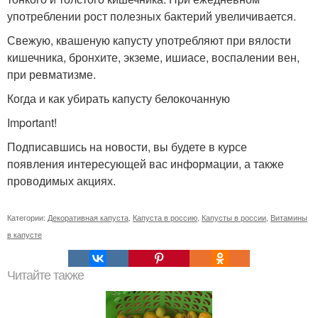
употреблении рост полезных бактерий увеличивается.
Свежую, квашеную капусту употребляют при вялости
кишечника, бронхите, экземе, ишиасе, воспалении вен,
при ревматизме.
Когда и как убирать капусту белокочанную
Important!
Подписавшись на новости, вы будете в курсе
появления интересующей вас информации, а также
проводимых акциях.
Категории:
Декоративная капуста
,
Капуста в россию
,
Капусты в россии
,
Витамины
в капусте
Читайте также