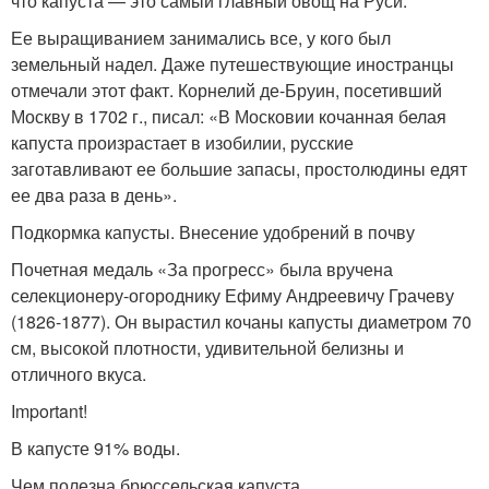
что капуста — это самый главный овощ на Руси.
Ее выращиванием занимались все, у кого был
земельный надел. Даже путешествующие иностранцы
отмечали этот факт. Корнелий де-Бруин, посетивший
Москву в 1702 г., писал: «В Московии кочанная белая
капуста произрастает в изобилии, русские
заготавливают ее большие запасы, простолюдины едят
ее два раза в день».
Подкормка капусты. Внесение удобрений в почву
Почетная медаль «За прогресс» была вручена
селекционеру-огороднику Ефиму Андреевичу Грачеву
(1826-1877). Он вырастил кочаны капусты диаметром 70
см, высокой плотности, удивительной белизны и
отличного вкуса.
Important!
В капусте 91% воды.
Чем полезна брюссельская капуста