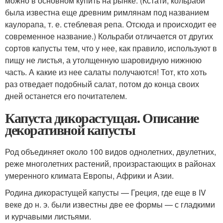
можно в основном купить на рынке. (Кстати, кольраби
была известна еще древним римлянам под названием
каулорапа, т. е. стеблевая репа. Отсюда и происходит ее
современное название.) Кольраби отличается от других
сортов капусты тем, что у нее, как правило, используют в
пищу не листья, а утолщенную шаровидную нижнюю
часть. А какие из нее салаты получаются! Тот, кто хоть
раз отведает подобный салат, потом до конца своих
дней останется его почитателем.
Капуста дикорастущая. Описание
декоративной капусты
Род объединяет около 100 видов однолетних, двулетних,
реже многолетних растений, произрастающих в районах
умеренного климата Европы, Африки и Азии.
Родина дикорастущей капусты — Греция, где еще в IV
веке до н. э. были известны две ее формы — с гладкими
и курчавыми листьями.