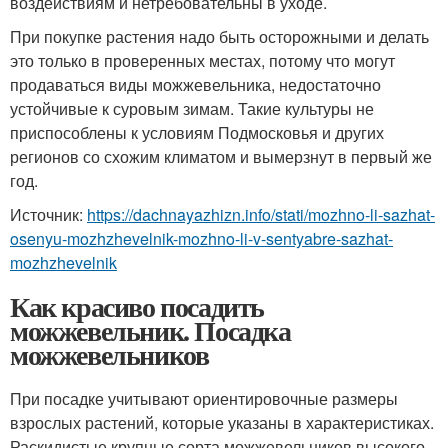
воздействиям и нетребовательны в уходе.
При покупке растения надо быть осторожными и делать
это только в проверенных местах, потому что могут
продаваться виды можжевельника, недостаточно
устойчивые к суровым зимам. Такие культуры не
приспособлены к условиям Подмосковья и других
регионов со схожим климатом и вымерзнут в первый же
год.
Источник:
https://dachnayazhizn.info/stati/mozhno-li-sazhat-
osenyu-mozhzhevelnik-mozhno-li-v-sentyabre-sazhat-
mozhzhevelnik
Как красиво посадить
можжевельник. Посадка
можжевельников
При посадке учитывают ориентировочные размеры
взрослых растений, которые указаны в характеристиках.
Раскидистые крупные сорта можжевельников высокого,