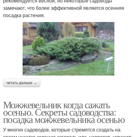
рекомендуется весной, но некоторые садоводы
замечают, что более эффективной является осенняя
посадка растения.
читать дальше →
Можжевельник когда сажать
осенью. Секреты садоводства:
посадка можжевельника осенью
У многих садоводов, которые стремятся создать на
своем участке зеленую изгородь или, напротив, украсить