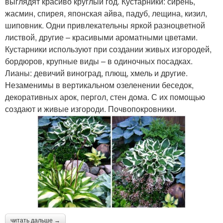
выглядят красиво круглый год. Кустарники: сирень,
жасмин, спирея, японская айва, падуб, лещина, кизил,
шиповник. Одни привлекательны яркой разноцветной
листвой, другие – красивыми ароматными цветами.
Кустарники используют при создании живых изгородей,
бордюров, крупные виды – в одиночных посадках.
Лианы: девичий виноград, плющ, хмель и другие.
Незаменимы в вертикальном озеленении беседок,
декоративных арок, пергол, стен дома. С их помощью
создают и живые изгороди. Почвопокровники.
читать дальше →