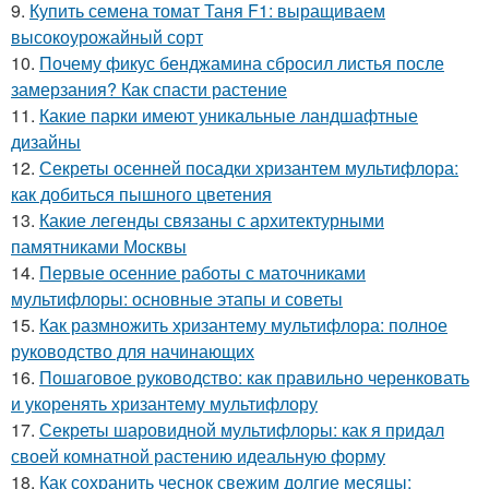
9.
Купить семена томат Таня F1: выращиваем
высокоурожайный сорт
10.
Почему фикус бенджамина сбросил листья после
замерзания? Как спасти растение
11.
Какие парки имеют уникальные ландшафтные
дизайны
12.
Секреты осенней посадки хризантем мультифлора:
как добиться пышного цветения
13.
Какие легенды связаны с архитектурными
памятниками Москвы
14.
Первые осенние работы с маточниками
мультифлоры: основные этапы и советы
15.
Как размножить хризантему мультифлора: полное
руководство для начинающих
16.
Пошаговое руководство: как правильно черенковать
и укоренять хризантему мультифлору
17.
Секреты шаровидной мультифлоры: как я придал
своей комнатной растению идеальную форму
18.
Как сохранить чеснок свежим долгие месяцы: