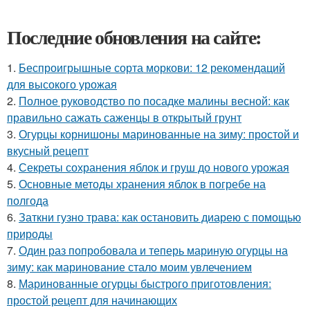
Последние обновления на сайте:
1.
Беспроигрышные сорта моркови: 12 рекомендаций
для высокого урожая
2.
Полное руководство по посадке малины весной: как
правильно сажать саженцы в открытый грунт
3.
Огурцы корнишоны маринованные на зиму: простой и
вкусный рецепт
4.
Секреты сохранения яблок и груш до нового урожая
5.
Основные методы хранения яблок в погребе на
полгода
6.
Заткни гузно трава: как остановить диарею с помощью
природы
7.
Один раз попробовала и теперь мариную огурцы на
зиму: как маринование стало моим увлечением
8.
Маринованные огурцы быстрого приготовления:
простой рецепт для начинающих