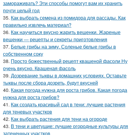
замораживать? Эти способы помогут вам их хранить
почти целый год
35.
Как выбрать семена из помидора для рассады. Как
правильно извлечь материал?
36.
Как научиться вкусно жарить вешенки. Жареные
вешенки — рецепты и секреты приготовления
37.
Белые грибы на зиму. Соленые белые грибы в
собственном соку
38.
Просто божественный рецепт квашеной фасоли Ну
очень вкусно. Квашеная фасоль
39.
Дозревание тыквы в домашних условиях. Оставьте
тыквы после сбора дозреть, будут вкусней
40.
Какая погода нужна для роста грибов. Какая погода
нужна для роста грибов?
41.
Как создать красивый сад в тени: лучшие растения
для теневых участков
42.
Как выбрать растения для тени на огороде
43.
В тени и цветущие: лучшие огородные культуры для
затененных участков