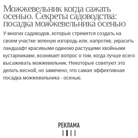
Можжевельник когда сажать
Можжевельник в
Можжевельник для
осенью. Секреты садоводства:
квартире
мужского здоровья
посадка можжевельника осенью
У многих садоводов, которые стремятся создать на
Китайский
своем участке зеленую изгородь или, напротив, украсить
можжевельник
ландшафт красивыми одиноко растущими хвойными
кустарниками, возникает вопрос о том, когда лучше всего
высаживать можжевельник. Некоторые советуют это
делать весной, но замечено, что самая эффективная
посадка можжевельника - осенью.