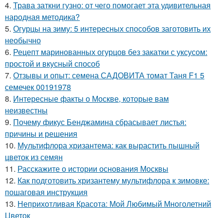
4.
Трава заткни гузно: от чего помогает эта удивительная
народная методика?
5.
Огурцы на зиму: 5 интересных способов заготовить их
необычно
6.
Рецепт маринованных огурцов без закатки с уксусом:
простой и вкусный способ
7.
Отзывы и опыт: семена САДОВИТА томат Таня F1 5
семечек 00191978
8.
Интересные факты о Москве, которые вам
неизвестны
9.
Почему фикус Бенджамина сбрасывает листья:
причины и решения
10.
Мультифлора хризантема: как вырастить пышный
цветок из семян
11.
Расскажите о истории основания Москвы
12.
Как подготовить хризантему мультифлора к зимовке:
пошаговая инструкция
13.
Неприхотливая Красота: Мой Любимый Многолетний
Цветок