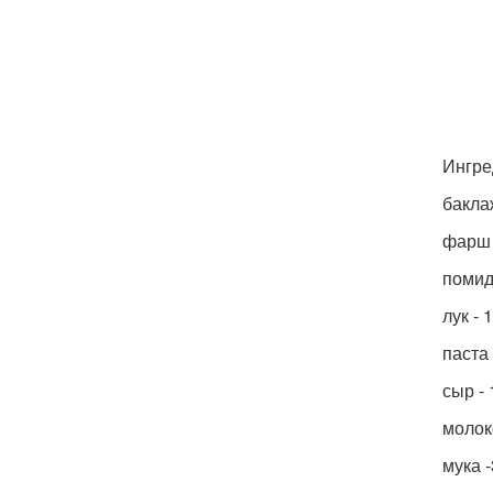
Ингре
бакла
фарш 
помид
лук - 
паста 
сыр - 
молоко
мука -