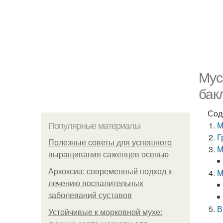
Мус
бак
Сод
М
Популярные материалы
Г
Полезные советы для успешного
М
выращивания саженцев осенью
Аркоксиа: современный подход к
М
лечению воспалительных
заболеваний суставов
В
Устойчивые к морковной мухе: