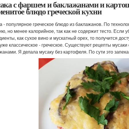
ака с фаршем и баклажанами и картош
менитое блюдо греческой кухни
а - популярное греческое блюдо из баклажанов. По технол
ию, но менее калорийное, так как не содержит тесто. Если 
диенты, как сухое вино и мускатный орех, то получится дос
 уже классическое - греческое. Существуют рецепты мусаки
жанами. Я делала мусаку без картофеля. По сути это запек