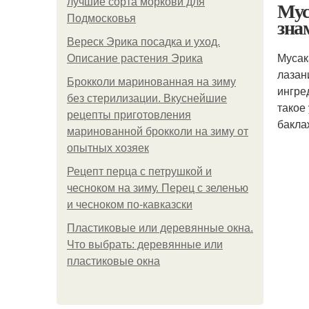
лучшие сорта моркови для
Мус
Подмосковья
зна
Вереск Эрика посадка и уход.
Мусак
Описание растения Эрика
лазан
Брокколи маринованная на зиму
ингре
без стерилизации. Вкуснейшие
такое
рецепты приготовления
бакла
маринованной брокколи на зиму от
опытных хозяек
Рецепт перца с петрушкой и
чесноком на зиму. Перец с зеленью
и чесноком по-кавказски
Пластиковые или деревянные окна.
Что выбрать: деревянные или
пластиковые окна