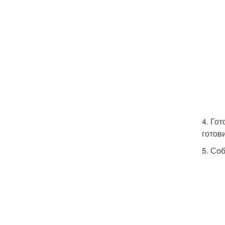
4. Го
готов
5. Со