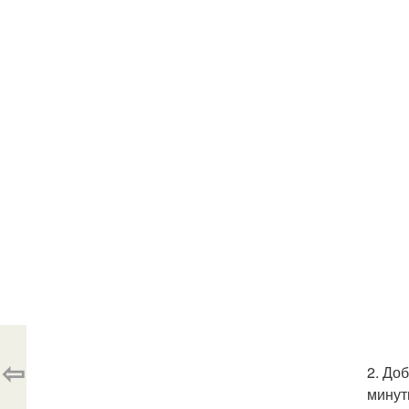
⇦
2. До
минут