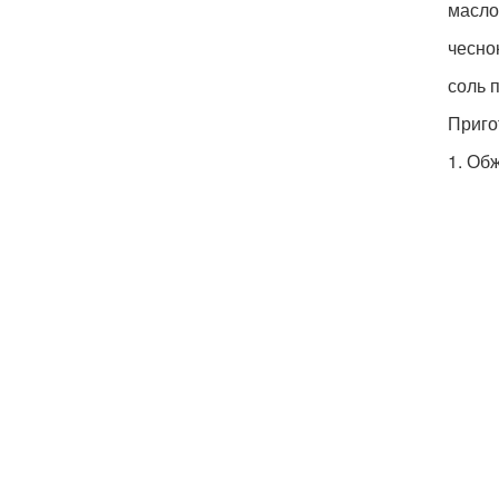
масло 
чеснок
соль 
Приго
1. Об