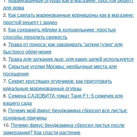
1.
Маринованные огурцы как в магазине: простой рецепт
для дома
2.
Как сделать маринованные корнишоны как в магазине:
простой рецепт с видео
3.
Как сохранить яблоки в холодильнике: простые
способы продлить свежесть
4.
Трава от поноса: как заваривать 'заткни гузно' для
быстрого облегчения
5.
Трава для заткания дыр: для каких целей используется
6.
Скрытые уголки Москвы: необычные места для
посещения
7.
Секрет хрустящих огурчиков: как приготовить
идеальные маринованные огурцы
8.
Семена САДОВИТА томат Таня F1: 5 семечек для
вашего сада
9.
Почему мой фикус бенджамина сбросил все листья:
основные причины
10.
Почему фикус бенджамина сбросил листья после
замерзания? Как спасти растение