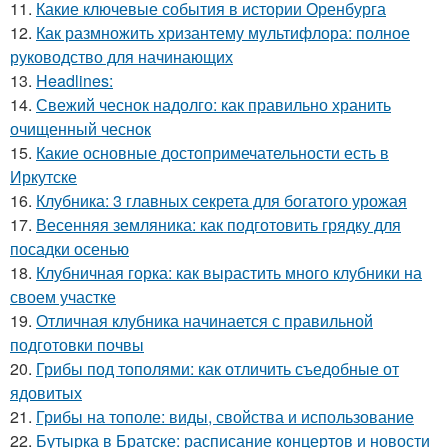
11.
Какие ключевые события в истории Оренбурга
12.
Как размножить хризантему мультифлора: полное
руководство для начинающих
13.
Headlines:
14.
Свежий чеснок надолго: как правильно хранить
очищенный чеснок
15.
Какие основные достопримечательности есть в
Иркутске
16.
Клубника: 3 главных секрета для богатого урожая
17.
Весенняя земляника: как подготовить грядку для
посадки осенью
18.
Клубничная горка: как вырастить много клубники на
своем участке
19.
Отличная клубника начинается с правильной
подготовки почвы
20.
Грибы под тополями: как отличить съедобные от
ядовитых
21.
Грибы на тополе: виды, свойства и использование
22.
Бутырка в Братске: расписание концертов и новости