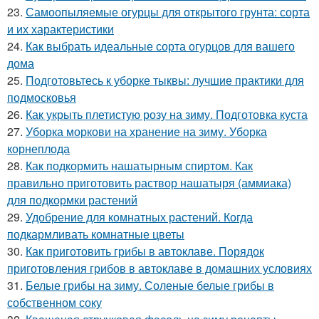
23.
Самоопыляемые огурцы для открытого грунта: сорта
и их характеристики
24.
Как выбрать идеальные сорта огурцов для вашего
дома
25.
Подготовьтесь к уборке тыквы: лучшие практики для
подмосковья
26.
Как укрыть плетистую розу на зиму. Подготовка куста
27.
Уборка моркови на хранение на зиму. Уборка
корнеплода
28.
Как подкормить нашатырным спиртом. Как
правильно приготовить раствор нашатыря (аммиака)
для подкормки растений
29.
Удобрение для комнатных растений. Когда
подкармливать комнатные цветы
30.
Как приготовить грибы в автоклаве. Порядок
приготовления грибов в автоклаве в домашних условиях
31.
Белые грибы на зиму. Соленые белые грибы в
собственном соку