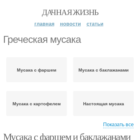
ДАЧНАЯ ЖИЗНЬ
главная
новости
статьи
Греческая мусака
Мусака с фаршем
Мусака с баклажанами
Мусака с картофелем
Настоящая мусака
Показать все
Мусака с фаршем и баклажанами
Ингредиенты для
Мусака с курицей