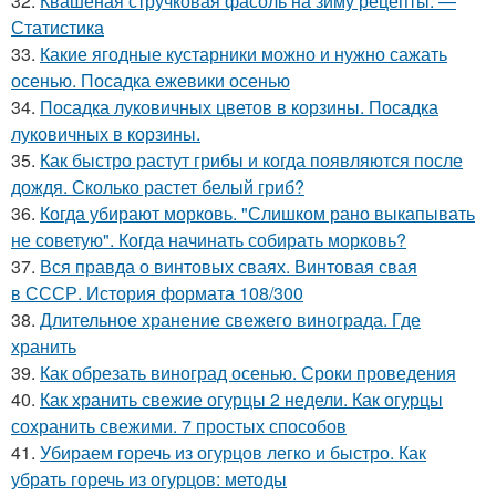
32.
Квашеная стручковая фасоль на зиму рецепты. —
Статистика
33.
Какие ягодные кустарники можно и нужно сажать
осенью. Посадка ежевики осенью
34.
Посадка луковичных цветов в корзины. Посадка
луковичных в корзины.
35.
Как быстро растут грибы и когда появляются после
дождя. Сколько растет белый гриб?
36.
Когда убирают морковь. "Слишком рано выкапывать
не советую". Когда начинать собирать морковь?
37.
Вся правда о винтовых сваях. Винтовая свая
в СССР. История формата 108/300
38.
Длительное хранение свежего винограда. Где
хранить
39.
Как обрезать виноград осенью. Сроки проведения
40.
Как хранить свежие огурцы 2 недели. Как огурцы
сохранить свежими. 7 простых способов
41.
Убираем горечь из огурцов легко и быстро. Как
убрать горечь из огурцов: методы