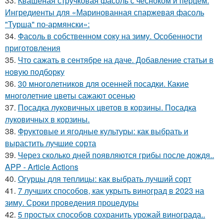
33.
Квашеная стручковая фасоль с чесноком и перцем.
Ингредиенты для «Маринованная спаржевая фасоль
"Турша" по-армянски»:
34.
Фасоль в собственном соку на зиму. Особенности
приготовления
35.
Что сажать в сентябре на даче. Добавление статьи в
новую подборку
36.
30 многолетников для осенней посадки. Какие
многолетние цветы сажают осенью
37.
Посадка луковичных цветов в корзины. Посадка
луковичных в корзины.
38.
Фруктовые и ягодные культуры: как выбрать и
вырастить лучшие сорта
39.
Через сколько дней появляются грибы после дождя..
APP - Article Actions
40.
Огурцы для теплицы: как выбрать лучший сорт
41.
7 лучших способов, как укрыть виноград в 2023 на
зиму. Сроки проведения процедуры
42.
5 простых способов сохранить урожай винограда..