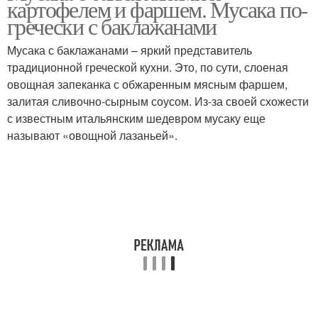
картофелем и фаршем. Мусака по-
картофельным пюре
гречески с баклажанами
Мусака с баклажанами – яркий представитель
традиционной греческой кухни. Это, по сути, слоеная
Мусака из картофеля
Мусака с кабачками
овощная запеканка с обжаренным мясным фаршем,
залитая сливочно-сырным соусом. Из-за своей схожести
с известным итальянским шедевром мусаку еще
называют «овощной лазаньей».