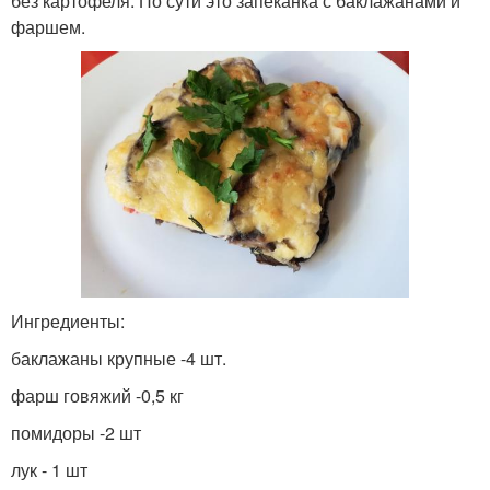
без картофеля. По сути это запеканка с баклажанами и
фаршем.
Ингредиенты:
баклажаны крупные -4 шт.
фарш говяжий -0,5 кг
помидоры -2 шт
лук - 1 шт