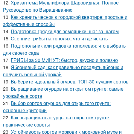
12.
Хризантема Мультифлора Шаровидная: Полное
Руководство по Выращиванию
13.
Как хранить чеснок в городской квартире: простые и
эффективные способы
14.
Подготовка грядки для земляники: шаг за шагом
15.
Осенние грибы на тополях: что и где искать
16.
Подтопольник или рядовка тополевая: что выбрать
для своего сада
17.
ГРИБЫ за 30 МИНУТ: быстро, вкусно и полезно
18.
Яблоневый сад: как правильно посадить яблоню и
получить большой урожай
19.
Выберите идеальный огурец: ТОП-30 лучших сортов
20.
Выращивание огурцов на открытом грунте: самые
урожайные сорта
21.
Выбор сортов огурцов для открытого грунта:
основные критерии
22.
Как выращивать огурцы на открытом грунте:
практические советы
23.
Устойчивость сортов моркови к морковной мухе и