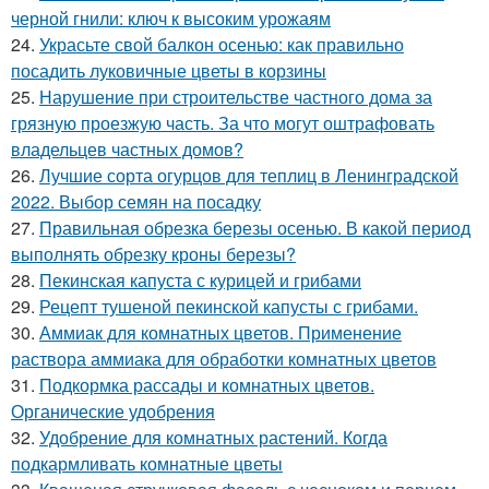
черной гнили: ключ к высоким урожаям
24.
Украсьте свой балкон осенью: как правильно
посадить луковичные цветы в корзины
25.
Нарушение при строительстве частного дома за
грязную проезжую часть. За что могут оштрафовать
владельцев частных домов?
26.
Лучшие сорта огурцов для теплиц в Ленинградской
2022. Выбор семян на посадку
27.
Правильная обрезка березы осенью. В какой период
выполнять обрезку кроны березы?
28.
Пекинская капуста с курицей и грибами
29.
Рецепт тушеной пекинской капусты с грибами.
30.
Аммиак для комнатных цветов. Применение
раствора аммиака для обработки комнатных цветов
31.
Подкормка рассады и комнатных цветов.
Органические удобрения
32.
Удобрение для комнатных растений. Когда
подкармливать комнатные цветы