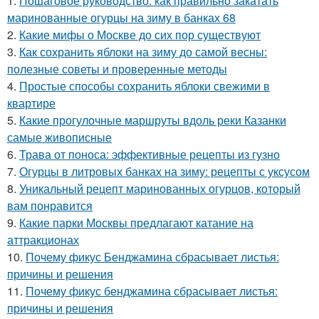
1.
Пошаговое руководство: как правильно закатать
маринованные огурцы на зиму в банках 68
2.
Какие мифы о Москве до сих пор существуют
3.
Как сохранить яблоки на зиму до самой весны:
полезные советы и проверенные методы
4.
Простые способы сохранить яблоки свежими в
квартире
5.
Какие прогулочные маршруты вдоль реки Казанки
самые живописные
6.
Трава от поноса: эффективные рецепты из гузно
7.
Огурцы в литровых банках на зиму: рецепты с уксусом
8.
Уникальный рецепт маринованных огурцов, который
вам понравится
9.
Какие парки Москвы предлагают катание на
аттракционах
10.
Почему фикус Бенджамина сбрасывает листья:
причины и решения
11.
Почему фикус бенджамина сбрасывает листья:
причины и решения