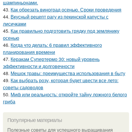
шампиньонами.
43.
Как обрезать виноград осенью. Сроки проведения
44.
Вкусный рецепт рагу из пекинской капусты с
лисичками
45.
Как правильно подготовить грядку под землянику
осенью
46.
Когда что делать: 6 правил эффективного
планирования времени
47.
Керакам Супертермо 30: новый уровень
эффективности и долговечности
48.
Мешок травы: преимущества использования в быту
49.
Как выбрать розу, которая будет цвести все лето:
советы садоводов
50.
Миф или реальность: откройте тайну ложного белого
гриба
Популярные материалы
Полезные советы для успешного выращивания