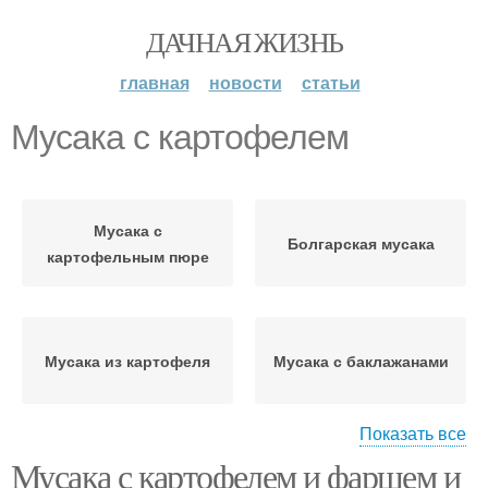
ДАЧНАЯ ЖИЗНЬ
главная
новости
статьи
Мусака с картофелем
Мусака с
Болгарская мусака
картофельным пюре
Мусака из картофеля
Мусака с баклажанами
Показать все
Мусака с картофелем и фаршем и
Мусака с кабачками
Мусака с фаршем