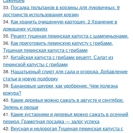
саженцев
33.
Посадка тюльпанов в корзины для луковичных. 9
достоинств использования корзин
34.
Как хранить очищенную картошку. 2 Хранение в
домашних условиях
35.
Рецепт тушеная пекинская капуста с шампиньонами.
36.
Как приготовить пекинскую капусту с грибами.
Тушеная пекинская капуста с грибами
37.
Китайская капуста с грибами рецепт. Салат из
пекинской капусты с грибами
38.
Нашатырный спирт для сада и огорода. Добавление
статьи в новую подборку
39.
Банановые шкурки, как удобрение. Чем полезна
кожура?
40.
Какие деревья можно сажать в августе и сентябре.
Зелень и овощи
41.
Какие кустарники и деревья можно сажать в осенний
период. Грамотная посадка — залог успеха
42.
Вкусная и недорогая Тушеная пекинская капуста с