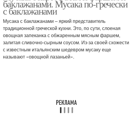
баклажанами. Мусака по-гречески
с баклажанами
Мусака с баклажанами – яркий представитель
традиционной греческой кухни. Это, по сути, слоеная
Греческая мусака
Настоящая мусака
овощная запеканка с обжаренным мясным фаршем,
залитая сливочно-сырным соусом. Из-за своей схожести
с известным итальянским шедевром мусаку еще
называют «овощной лазаньей».
Ингредиенты для
Мусака с курицей
мусаки
Ингредиенты для
Мусака из баклажанов-
болгарской мусаки
знаменитое блюдо
Мусака из баклажанов
Мусака с ягненком