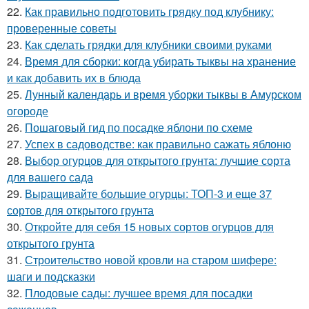
22.
Как правильно подготовить грядку под клубнику:
проверенные советы
23.
Как сделать грядки для клубники своими руками
24.
Время для сборки: когда убирать тыквы на хранение
и как добавить их в блюда
25.
Лунный календарь и время уборки тыквы в Амурском
огороде
26.
Пошаговый гид по посадке яблони по схеме
27.
Успех в садоводстве: как правильно сажать яблоню
28.
Выбор огурцов для открытого грунта: лучшие сорта
для вашего сада
29.
Выращивайте большие огурцы: ТОП-3 и еще 37
сортов для открытого грунта
30.
Откройте для себя 15 новых сортов огурцов для
открытого грунта
31.
Строительство новой кровли на старом шифере:
шаги и подсказки
32.
Плодовые сады: лучшее время для посадки