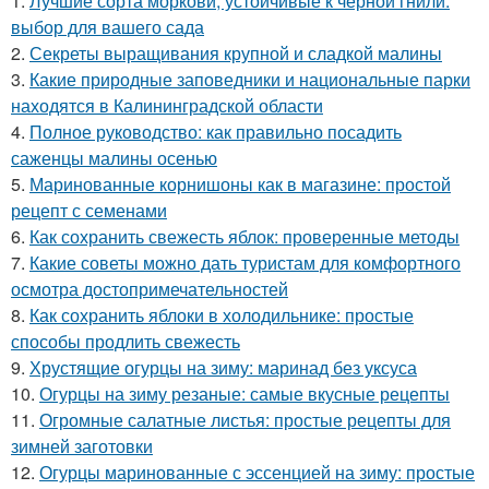
1.
Лучшие сорта моркови, устойчивые к черной гнили:
выбор для вашего сада
2.
Секреты выращивания крупной и сладкой малины
3.
Какие природные заповедники и национальные парки
находятся в Калининградской области
4.
Полное руководство: как правильно посадить
саженцы малины осенью
5.
Маринованные корнишоны как в магазине: простой
рецепт с семенами
6.
Как сохранить свежесть яблок: проверенные методы
7.
Какие советы можно дать туристам для комфортного
осмотра достопримечательностей
8.
Как сохранить яблоки в холодильнике: простые
способы продлить свежесть
9.
Хрустящие огурцы на зиму: маринад без уксуса
10.
Огурцы на зиму резаные: самые вкусные рецепты
11.
Огромные салатные листья: простые рецепты для
зимней заготовки
12.
Огурцы маринованные с эссенцией на зиму: простые