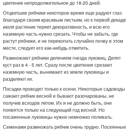
цветение непродолжительное до 18-20 дней.
Отцветшие рябчики некоторое время еще раду­ют глаз
благодаря своим красивым листьям, но к первой декаде
июля растение теряет декоратив­ность, и всю его
наземную часть нужно срезать. Чтобы не забыть, где
растут рябчики, и не переко­пать случайно почву в этом
месте, следует его как-нибудь отметить.
Размножают рябчики делением гнезда луковиц. Делят
куст раз в 4 - 5 лет. Сразу после цветения срезают
наземную часть, вынимают из земли луко­вицы и
разделяют их.
Посадки проводят только к осени. Некоторые садоводы
сажают рябчик весной и бывают разоча­рованы, не
получив всходов летом. Их и не должно быть, они
появятся только на следующий год вес­ной. Но
посаженные луковицы нужно немножко по­ливать.
Семенами размножать рябчик очень трудно. По­сеянные