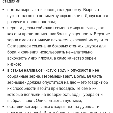
стадиями:
ножом вырезают из овоща плодоножку. Вырезать
нужно только по периметру «крышечки». Допускается
разделить овощ пополам;
первым делом собирают семена с «крышечки», так
как они представляют наибольшую ценность. Верхние
зерна имеют отличную всхожесть, крепкий иммунитет.
Оставшиеся семена на боковых стенках шкурки для
бора и хранения использовать нежелательно:
всхожесть у них плохая, а само качество зерен
низкое;
в стакан наливают чистую воду и опускают в нее
собранные зерна. Перемешивают. Большая часть
зернышек должна опуститься на дно – это говорит об
их способности взойти при посадке. Те семечки,
которые всплыли на поверхность воды, убирают и
выбрасывают. Они считаются пустыми;
оставшиеся зернышки откидывают на дуршлаг и
промывают водой. Затем берут газету, складывают ее